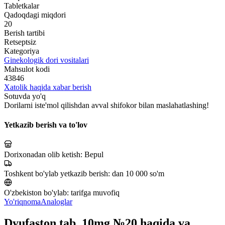
Tabletkalar
Qadoqdagi miqdori
20
Berish tartibi
Retseptsiz
Kategoriya
Ginekologik dori vositalari
Mahsulot kodi
43846
Xatolik haqida xabar berish
Sotuvda yo'q
Dorilarni iste'mol qilishdan avval shifokor bilan maslahatlashing!
Yetkazib berish va to'lov
Dorixonadan olib ketish:
Bepul
Toshkent bo'ylab yetkazib berish:
dan 10 000 so'm
O'zbekiston bo'ylab:
tarifga muvofiq
Yo'riqnoma
Analoglar
Dyufaston tab .10mg №20 haqida va