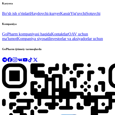
Karyera
Bo'sh ish o'rinlari
Haydovchi-kuryer
Kassir
Yig'uvchi
Sotuvchi
Kompaniya
GoPharm kompaniyasi haqida
Kontaktlar
OAV uchun
ma'lumot
Kompaniya siyosati
Investorlar va aksiyadorlar uchun
GoPharm ijtimoiy tarmoqlarda