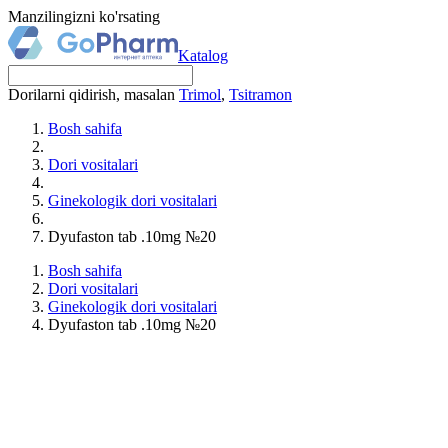
Manzilingizni ko'rsating
Katalog
Dorilarni qidirish, masalan
Trimol
,
Tsitramon
Bosh sahifa
Dori vositalari
Ginekologik dori vositalari
Dyufaston tab .10mg №20
Bosh sahifa
Dori vositalari
Ginekologik dori vositalari
Dyufaston tab .10mg №20