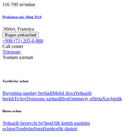
116 700 so'mdan
Dyufaston tab. 10mg №14
Эббот, Fransiya
Bugun yetkaziladi
+998 (71) 205-0-888
Call center
Telegram
Yordam xizmati
Xaridorlar uchun
Buyurtma qanday beriladi
Mobil ilova
Yetkazib
berish
To'lov
Dorixona xaritasi
Blog
Ommaviy offerta
Xavfsizlik
Biznes uchun
Yetkazib beruvchi bo'ling
Olib ketish punktini
oching
Tenderlar
Ijara
Hamkorlik dasturi