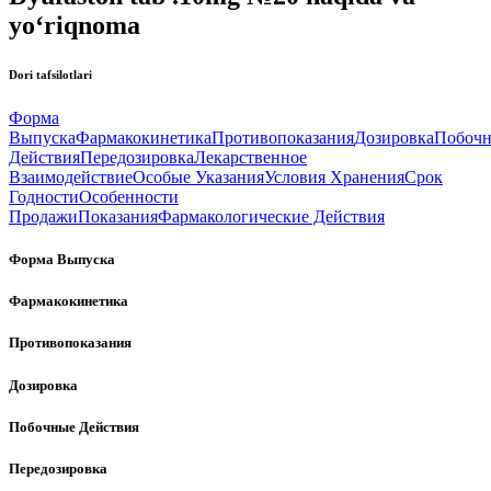
yo‘riqnoma
Dori tafsilotlari
Форма
Выпуска
Фармакокинетика
Противопоказания
Дозировка
Побоч
Действия
Передозировка
Лекарственное
Взаимодействие
Особые Указания
Условия Хранения
Срок
Годности
Особенности
Продажи
Показания
Фармакологические Действия
Форма Выпуска
Фармакокинетика
Противопоказания
Дозировка
Побочные Действия
Передозировка