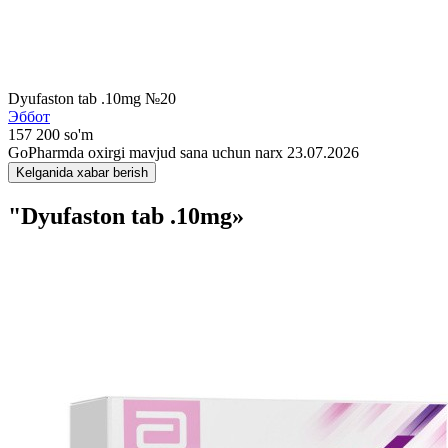
Dyufaston tab .10mg №20
Эббот
157 200 so'm
GoPharmda oxirgi mavjud sana uchun narx 23.07.2026
Kelganida xabar berish
"Dyufaston tab .10mg»