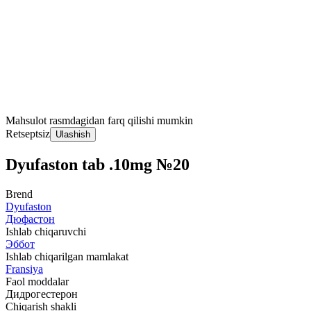
Mahsulot rasmdagidan farq qilishi mumkin
Retseptsiz
Ulashish
Dyufaston tab .10mg №20
Brend
Dyufaston
Дюфастон
Ishlab chiqaruvchi
Эббот
Ishlab chiqarilgan mamlakat
Fransiya
Faol moddalar
Дидрогестерон
Chiqarish shakli