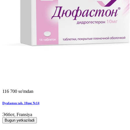
116 700 so'mdan
Dyufaston tab. 10mg №14
Эббот, Fransiya
Bugun yetkaziladi