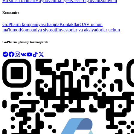
Bo'sh ish o'rinlari
Haydovchi-kuryer
Kassir
Yig'uvchi
Sotuvchi
Kompaniya
GoPharm kompaniyasi haqida
Kontaktlar
OAV uchun
ma'lumot
Kompaniya siyosati
Investorlar va aksiyadorlar uchun
GoPharm ijtimoiy tarmoqlarda