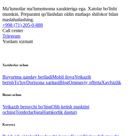
Ma'lumotlar ma'lumotnoma xarakteriga ega. Xatolar bo'lishi
mumkin. Preparatni qo'llashdan oldin mutlaqo shifokor bilan
maslahatlashing.
+998 (71) 205-0-888
Call center
Telegram
Yordam xizmati
Xaridorlar uchun
Buyurtma qanday beriladi
Mobil ilova
Yetkazib
berish
To'lov
Dorixona xaritasi
Blog
Ommaviy offerta
Xavfsizlik
Biznes uchun
Yetkazib beruvchi bo'ling
Olib ketish punktini
oching
Tenderlar
Ijara
Hamkorlik dasturi
Karyera