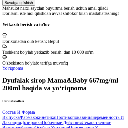
Savatga qo'shish
Mahsulot narxi saytdan buyurtma berish uchun amal qiladi
Dorilarni iste'mol qilishdan avval shifokor bilan maslahatlashing!
Yetkazib berish va to'lov
Dorixonadan olib ketish:
Bepul
Toshkent bo'ylab yetkazib berish:
dan 10 000 so'm
O'zbekiston bo'ylab:
tarifga muvofiq
Yo'riqnoma
Dyufalak sirop Mama&Baby 667mg/ml
200ml haqida va yo‘riqnoma
Dori tafsilotlari
Состав И Форма
Выпуска
Фармакокинетика
Противопоказания
Беременность И
Лактация
Дозировка
Побочные Действия
Лекарственное
Взаимодействие
Особые Указания
Применение У