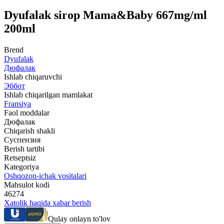
Dyufalak sirop Mama&Baby 667mg/ml
200ml
Brend
Dyufalak
Дюфалак
Ishlab chiqaruvchi
Эббот
Ishlab chiqarilgan mamlakat
Fransiya
Faol moddalar
Дюфалак
Chiqarish shakli
Суспензия
Berish tartibi
Retseptsiz
Kategoriya
Oshqozon-ichak vositalari
Mahsulot kodi
46274
Xatolik haqida xabar berish
Qulay onlayn to'lov