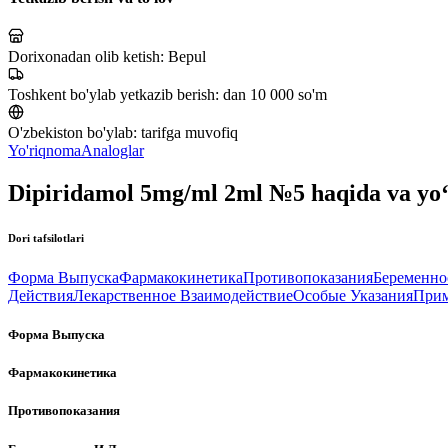
Dorixonadan olib ketish:
Bepul
Toshkent bo'ylab yetkazib berish:
dan 10 000 so'm
O'zbekiston bo'ylab:
tarifga muvofiq
Yo'riqnoma
Analoglar
Dipiridamol 5mg/ml 2ml №5 haqida va yo
Dori tafsilotlari
Форма Выпуска
Фармакокинетика
Противопоказания
Беременно
Действия
Лекарственное Взаимодействие
Особые Указания
Прим
Форма Выпуска
Фармакокинетика
Противопоказания