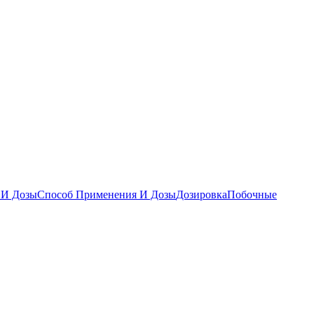
 И Дозы
Способ Применения И Дозы
Дозировка
Побочные