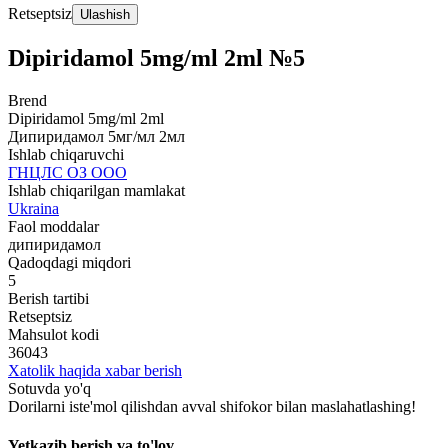
Retseptsiz
Ulashish
Dipiridamol 5mg/ml 2ml №5
Brend
Dipiridamol 5mg/ml 2ml
Дипиридамол 5мг/мл 2мл
Ishlab chiqaruvchi
ГНЦЛС ОЗ ООО
Ishlab chiqarilgan mamlakat
Ukraina
Faol moddalar
дипиридамол
Qadoqdagi miqdori
5
Berish tartibi
Retseptsiz
Mahsulot kodi
36043
Xatolik haqida xabar berish
Sotuvda yo'q
Dorilarni iste'mol qilishdan avval shifokor bilan maslahatlashing!
Yetkazib berish va to'lov