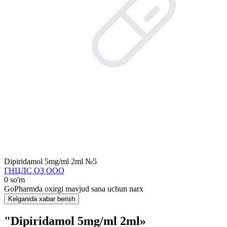
Dipiridamol 5mg/ml 2ml №5
ГНЦЛС ОЗ ООО
0 so'm
GoPharmda oxirgi mavjud sana uchun narx
Kelganida xabar berish
"Dipiridamol 5mg/ml 2ml»