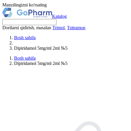
Manzilingizni ko'rsating
Katalog
Dorilarni qidirish, masalan
Trimol
,
Tsitramon
Bosh sahifa
Dipiridamol 5mg/ml 2ml №5
Bosh sahifa
Dipiridamol 5mg/ml 2ml №5