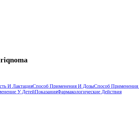
‘riqnoma
сть И Лактация
Способ Применения И Дозы
Способ Применения
енение У Детей
Показания
Фармакологические Действия