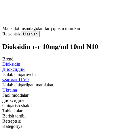
Mahsulot rasmdagidan farq qilishi mumkin
Retseptsiz
Ulashish
Dioksidin r-r 10mg/ml 10ml N10
Brend
Dioksidin
Диоксидин
Ishlab chiqaruvchi
Фармак ПАО
Ishlab chiqarilgan mamlakat
Ukraina
Faol moddalar
диоксидин
Chiqarish shakli
Tabletkalar
Berish tartibi
Retseptsiz
Kategoriya