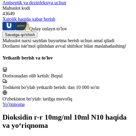
Antiseptik va dezinfeksiya uchun
Mahsulot kodi
43649
Xatolik haqida xabar berish
Qulay onlayn to'lov
Savatga qo'shish
Mahsulot narxi saytdan buyurtma berish uchun amal qiladi
Dorilarni iste'mol qilishdan avval shifokor bilan maslahatlashing!
Yetkazib berish va to'lov
Dorixonadan olib ketish:
Bepul
Toshkent bo'ylab yetkazib berish:
dan 10 000 so'm
O'zbekiston bo'ylab:
tarifga muvofiq
Yo'riqnoma
Dioksidin r-r 10mg/ml 10ml N10 haqida
va yo‘riqnoma