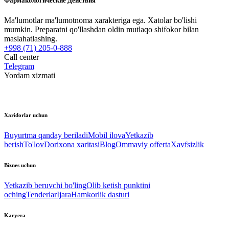
Фармакологические Действия
Ma'lumotlar ma'lumotnoma xarakteriga ega. Xatolar bo'lishi
mumkin. Preparatni qo'llashdan oldin mutlaqo shifokor bilan
maslahatlashing.
+998 (71) 205-0-888
Call center
Telegram
Yordam xizmati
Xaridorlar uchun
Buyurtma qanday beriladi
Mobil ilova
Yetkazib
berish
To'lov
Dorixona xaritasi
Blog
Ommaviy offerta
Xavfsizlik
Biznes uchun
Yetkazib beruvchi bo'ling
Olib ketish punktini
oching
Tenderlar
Ijara
Hamkorlik dasturi
Karyera