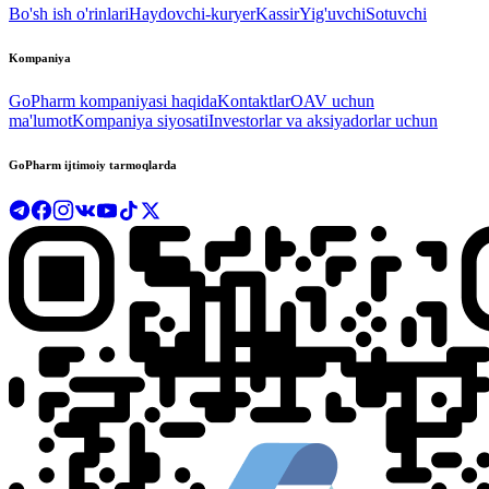
Bo'sh ish o'rinlari
Haydovchi-kuryer
Kassir
Yig'uvchi
Sotuvchi
Kompaniya
GoPharm kompaniyasi haqida
Kontaktlar
OAV uchun
ma'lumot
Kompaniya siyosati
Investorlar va aksiyadorlar uchun
GoPharm ijtimoiy tarmoqlarda