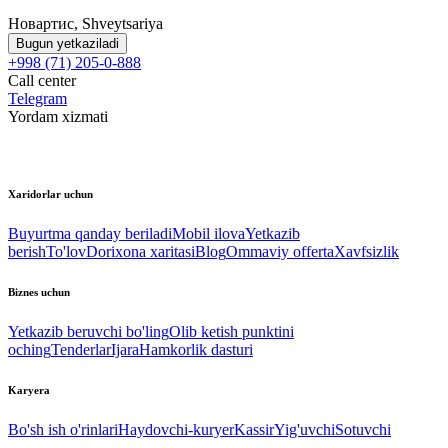
Новартис, Shveytsariya
Bugun yetkaziladi
+998 (71) 205-0-888
Call center
Telegram
Yordam xizmati
Xaridorlar uchun
Buyurtma qanday beriladi
Mobil ilova
Yetkazib
berish
To'lov
Dorixona xaritasi
Blog
Ommaviy offerta
Xavfsizlik
Biznes uchun
Yetkazib beruvchi bo'ling
Olib ketish punktini
oching
Tenderlar
Ijara
Hamkorlik dasturi
Karyera
Bo'sh ish o'rinlari
Haydovchi-kuryer
Kassir
Yig'uvchi
Sotuvchi