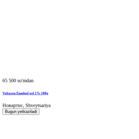
65 500 so'mdan
Voltaren Emulgel gel 1% 100g
Новартис, Shveytsariya
Bugun yetkaziladi