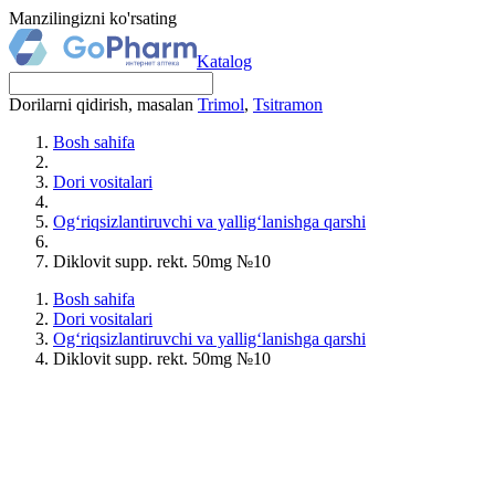
Manzilingizni ko'rsating
Katalog
Dorilarni qidirish, masalan
Trimol
,
Tsitramon
Bosh sahifa
Dori vositalari
Og‘riqsizlantiruvchi va yallig‘lanishga qarshi
Diklovit supp. rekt. 50mg №10
Bosh sahifa
Dori vositalari
Og‘riqsizlantiruvchi va yallig‘lanishga qarshi
Diklovit supp. rekt. 50mg №10