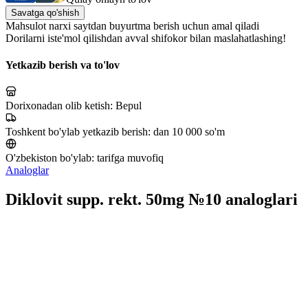
Savatga qo'shish
Mahsulot narxi saytdan buyurtma berish uchun amal qiladi
Dorilarni iste'mol qilishdan avval shifokor bilan maslahatlashing!
Yetkazib berish va to'lov
Dorixonadan olib ketish:
Bepul
Toshkent bo'ylab yetkazib berish:
dan 10 000 so'm
O'zbekiston bo'ylab:
tarifga muvofiq
Analoglar
Diklovit supp. rekt. 50mg №10 analoglari