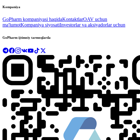
Kompaniya
GoPharm kompaniyasi haqida
Kontaktlar
OAV uchun
ma'lumot
Kompaniya siyosati
Investorlar va aksiyadorlar uchun
GoPharm ijtimoiy tarmoqlarda