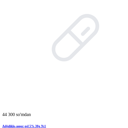
44 300 so'mdan
Adjidiklo-super gel 5% 30g №1