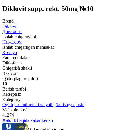
Diklovit supp. rekt. 50mg №10
Brend
Diklovit
Дикловит
Ishlab chiqaruvchi
Нижфарм
Ishlab chiqarilgan mamlakat
Rossiya
Faol moddalar
Diklofenak
Chiqarish shakli
Rastvor
Qadoqdagi miqdori
10
Berish tartibi
Retseptsiz
Kategoriya
Og‘riqsizlantiruvchi va yallig‘lanishga qarshi
Mahsulot kodi
41274
Xatolik haqida xabar berish
Qulay onlayn to'lov