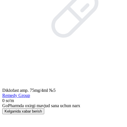
Diklofast amp. 75mg/4ml №5
Remedy Group
0 so'm
GoPharmda oxirgi mavjud sana uchun narx
Kelganida xabar berish