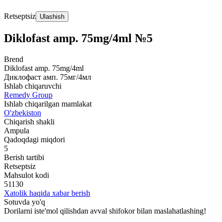
Retseptsiz
Ulashish
Diklofast amp. 75mg/4ml №5
Brend
Diklofast amp. 75mg/4ml
Диклофаст амп. 75мг/4мл
Ishlab chiqaruvchi
Remedy Group
Ishlab chiqarilgan mamlakat
O'zbekiston
Chiqarish shakli
Ampula
Qadoqdagi miqdori
5
Berish tartibi
Retseptsiz
Mahsulot kodi
51130
Xatolik haqida xabar berish
Sotuvda yo'q
Dorilarni iste'mol qilishdan avval shifokor bilan maslahatlashing!