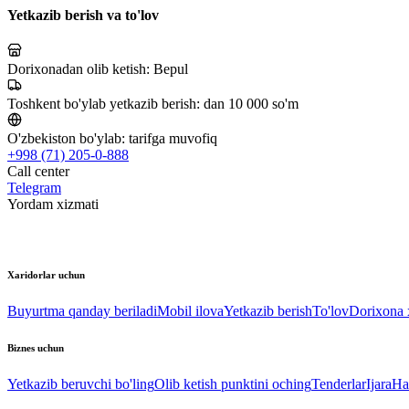
Yetkazib berish va to'lov
Dorixonadan olib ketish:
Bepul
Toshkent bo'ylab yetkazib berish:
dan 10 000 so'm
O'zbekiston bo'ylab:
tarifga muvofiq
+998 (71) 205-0-888
Call center
Telegram
Yordam xizmati
Xaridorlar uchun
Buyurtma qanday beriladi
Mobil ilova
Yetkazib berish
To'lov
Dorixona x
Biznes uchun
Yetkazib beruvchi bo'ling
Olib ketish punktini oching
Tenderlar
Ijara
Ha