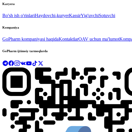
Karyera
Bo'sh ish o'rinlari
Haydovchi-kuryer
Kassir
Yig'uvchi
Sotuvchi
Kompaniya
GoPharm kompaniyasi haqida
Kontaktlar
OAV uchun ma'lumot
Kompan
GoPharm ijtimoiy tarmoqlarda