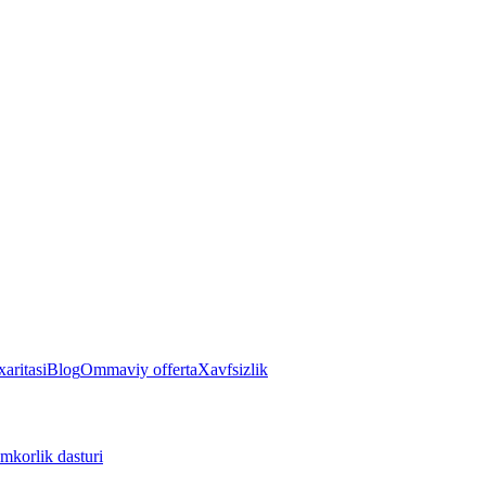
aritasi
Blog
Ommaviy offerta
Xavfsizlik
mkorlik dasturi