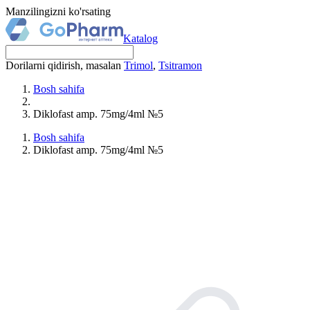
Manzilingizni ko'rsating
Katalog
Dorilarni qidirish, masalan
Trimol
,
Tsitramon
Bosh sahifa
Diklofast amp. 75mg/4ml №5
Bosh sahifa
Diklofast amp. 75mg/4ml №5