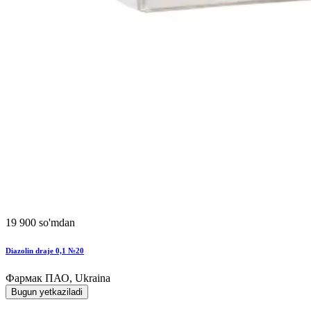
19 900 so'mdan
Diazolin draje 0,1 №20
Фармак ПАО, Ukraina
Bugun yetkaziladi