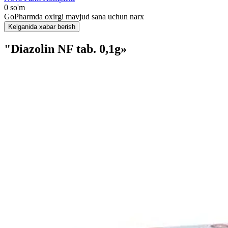
0 so'm
GoPharmda oxirgi mavjud sana uchun narx
Kelganida xabar berish
"Diazolin NF tab. 0,1g»