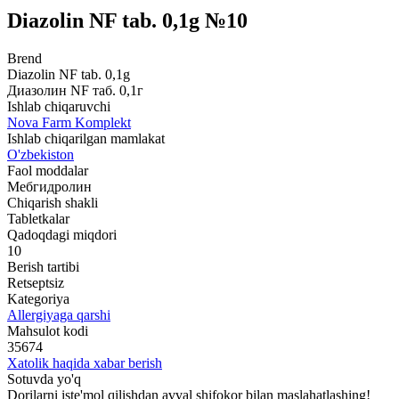
Diazolin NF tab. 0,1g №10
Brend
Diazolin NF tab. 0,1g
Диазолин NF таб. 0,1г
Ishlab chiqaruvchi
Nova Farm Komplekt
Ishlab chiqarilgan mamlakat
O'zbekiston
Faol moddalar
Мебгидролин
Chiqarish shakli
Tabletkalar
Qadoqdagi miqdori
10
Berish tartibi
Retseptsiz
Kategoriya
Allergiyaga qarshi
Mahsulot kodi
35674
Xatolik haqida xabar berish
Sotuvda yo'q
Dorilarni iste'mol qilishdan avval shifokor bilan maslahatlashing!