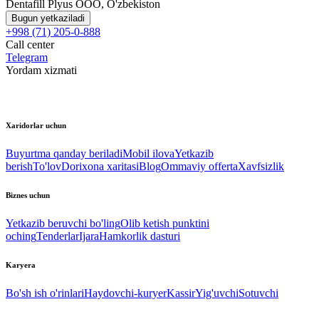
Dentafill Plyus OOO, O'zbekiston
Bugun yetkaziladi
+998 (71) 205-0-888
Call center
Telegram
Yordam xizmati
Xaridorlar uchun
Buyurtma qanday beriladi
Mobil ilova
Yetkazib
berish
To'lov
Dorixona xaritasi
Blog
Ommaviy offerta
Xavfsizlik
Biznes uchun
Yetkazib beruvchi bo'ling
Olib ketish punktini
oching
Tenderlar
Ijara
Hamkorlik dasturi
Karyera
Bo'sh ish o'rinlari
Haydovchi-kuryer
Kassir
Yig'uvchi
Sotuvchi