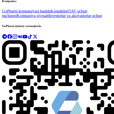
Kompaniya
GoPharm kompaniyasi haqida
Kontaktlar
OAV uchun
ma'lumot
Kompaniya siyosati
Investorlar va aksiyadorlar uchun
GoPharm ijtimoiy tarmoqlarda