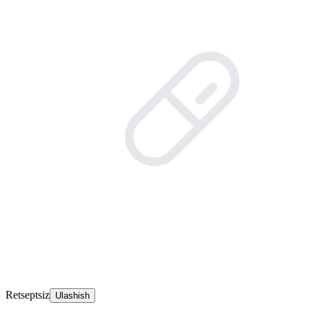
Retseptsiz
Ulashish