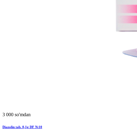
3 000 so'mdan
Diazolin tab. 0,1g DF №10