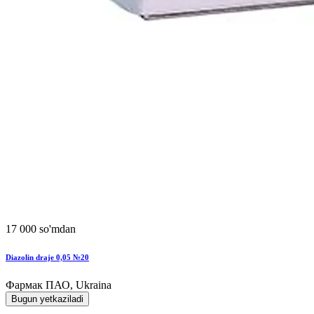
17 000 so'mdan
Diazolin draje 0,05 №20
Фармак ПАО, Ukraina
Bugun yetkaziladi