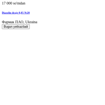
17 000 so'mdan
Diazolin draje 0,05 №20
Фармак ПАО, Ukraina
Bugun yetkaziladi