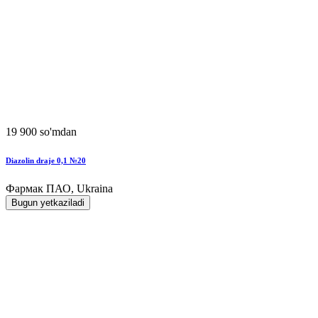
19 900 so'mdan
Diazolin draje 0,1 №20
Фармак ПАО, Ukraina
Bugun yetkaziladi