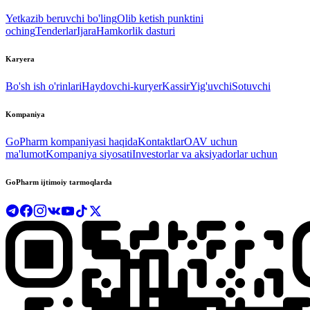
Yetkazib beruvchi bo'ling
Olib ketish punktini
oching
Tenderlar
Ijara
Hamkorlik dasturi
Karyera
Bo'sh ish o'rinlari
Haydovchi-kuryer
Kassir
Yig'uvchi
Sotuvchi
Kompaniya
GoPharm kompaniyasi haqida
Kontaktlar
OAV uchun
ma'lumot
Kompaniya siyosati
Investorlar va aksiyadorlar uchun
GoPharm ijtimoiy tarmoqlarda