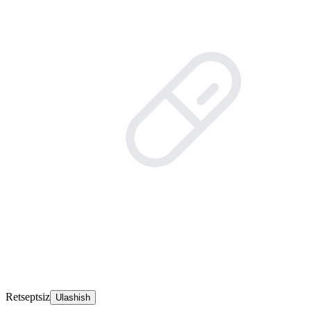
Retseptsiz
Ulashish