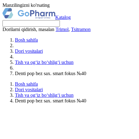
Manzilingizni ko'rsating
Katalog
Dorilarni qidirish, masalan
Trimol
,
Tsitramon
Bosh sahifa
Dori vositalari
Tish va og‘iz bo‘shlig‘i uchun
Denti pop bez sax. smart fokus №40
Bosh sahifa
Dori vositalari
Tish va og‘iz bo‘shlig‘i uchun
Denti pop bez sax. smart fokus №40