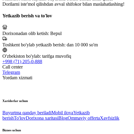
Dorilarni iste'mol qilishdan avval shifokor bilan maslahatlashing!
Yetkazib berish va to'lov
Dorixonadan olib ketish:
Bepul
Toshkent bo'ylab yetkazib berish:
dan 10 000 so'm
O'zbekiston bo'ylab:
tarifga muvofiq
+998 (71) 205-0-888
Call center
Telegram
Yordam xizmati
Xaridorlar uchun
Buyurtma qanday beriladi
Mobil ilova
Yetkazib
berish
To'lov
Dorixona xaritasi
Blog
Ommaviy offerta
Xavfsizlik
Biznes uchun