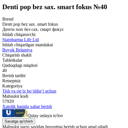
Denti pop bez sax. smart fokus №40
Brend
Denti pop bez sax. smart fokus
Денти поп без сах. смарт фокус
Ishlab chiqaruvchi
Starpharma Life Ltd
Ishlab chiqarilgan mamlakat
Buyuk Britaniya
Chiqarish shakli
Tabletkalar
Qadoqdagi miqdori
40
Berish tartibi
Retseptsiz
Kategoriya
Tish va og‘iz bo‘shlig‘i uchun
Mahsulot kodi
57929
Xatolik haqida xabar berish
Qulay onlayn to'lov
Savatga qo'shish
Mahsulot narxi saytdan buyurtma berish uchun amal qiladi