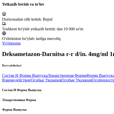
Yetkazib berish va to'lov
Dorixonadan olib ketish:
Bepul
Toshkent bo'ylab yetkazib berish:
dan 10 000 so'm
O'zbekiston bo'ylab:
tarifga muvofiq
Yo'riqnoma
Deksametazon-Darnitsa r-r d/in. 4mg/ml 
Dori tafsilotlari
Состав И Форма Выпуска
Лекарственная Форма
Форма Выпуск
Взаимодействие
Особые Указания
Особые Указания
Особенност
Состав И Форма Выпуска
Лекарственная Форма
Форма Выпуска