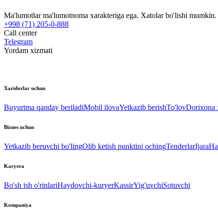
Ma'lumotlar ma'lumotnoma xarakteriga ega. Xatolar bo'lishi mumkin. P
+998 (71) 205-0-888
Call center
Telegram
Yordam xizmati
Xaridorlar uchun
Buyurtma qanday beriladi
Mobil ilova
Yetkazib berish
To'lov
Dorixona x
Biznes uchun
Yetkazib beruvchi bo'ling
Olib ketish punktini oching
Tenderlar
Ijara
Ha
Karyera
Bo'sh ish o'rinlari
Haydovchi-kuryer
Kassir
Yig'uvchi
Sotuvchi
Kompaniya