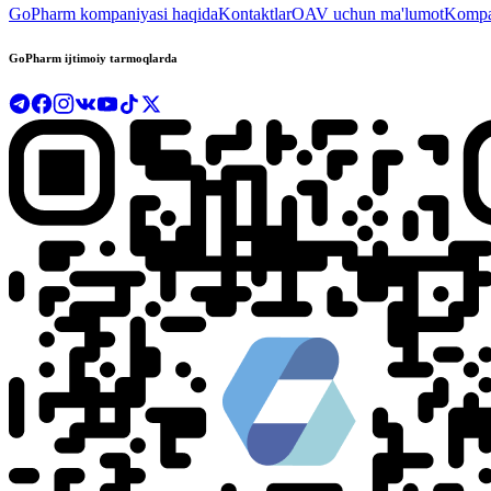
GoPharm kompaniyasi haqida
Kontaktlar
OAV uchun ma'lumot
Kompan
GoPharm ijtimoiy tarmoqlarda