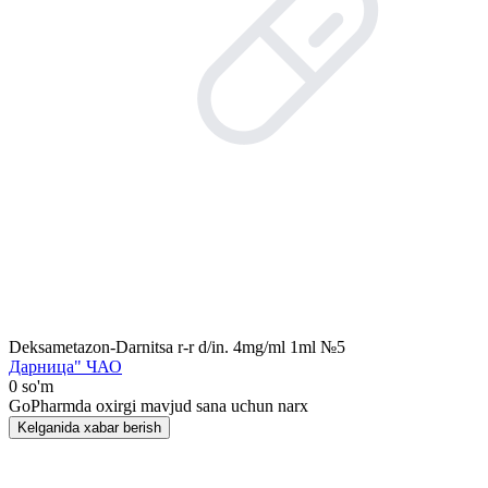
Deksametazon-Darnitsa r-r d/in. 4mg/ml 1ml №5
Дарница" ЧАО
0 so'm
GoPharmda oxirgi mavjud sana uchun narx
Kelganida xabar berish