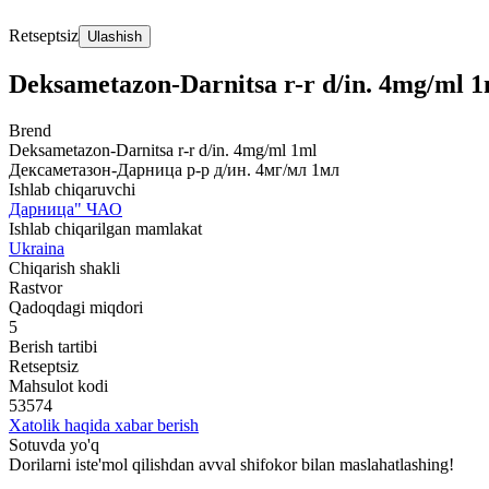
Retseptsiz
Ulashish
Deksametazon-Darnitsa r-r d/in. 4mg/ml 
Brend
Deksametazon-Darnitsa r-r d/in. 4mg/ml 1ml
Дексаметазон-Дарница р-р д/ин. 4мг/мл 1мл
Ishlab chiqaruvchi
Дарница" ЧАО
Ishlab chiqarilgan mamlakat
Ukraina
Chiqarish shakli
Rastvor
Qadoqdagi miqdori
5
Berish tartibi
Retseptsiz
Mahsulot kodi
53574
Xatolik haqida xabar berish
Sotuvda yo'q
Dorilarni iste'mol qilishdan avval shifokor bilan maslahatlashing!