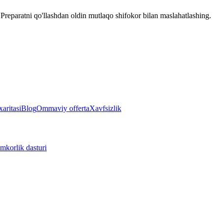
reparatni qo'llashdan oldin mutlaqo shifokor bilan maslahatlashing.
aritasi
Blog
Ommaviy offerta
Xavfsizlik
mkorlik dasturi