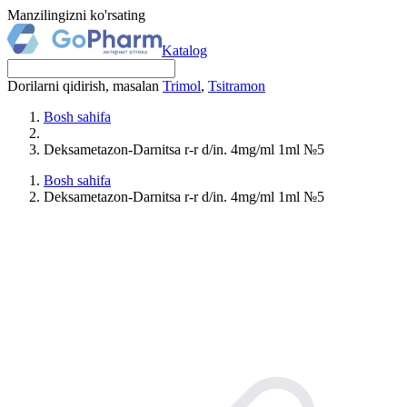
Manzilingizni ko'rsating
Katalog
Dorilarni qidirish, masalan
Trimol
,
Tsitramon
Bosh sahifa
Deksametazon-Darnitsa r-r d/in. 4mg/ml 1ml №5
Bosh sahifa
Deksametazon-Darnitsa r-r d/in. 4mg/ml 1ml №5