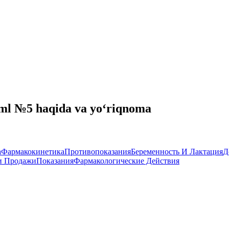
1ml №5 haqida va yo‘riqnoma
а
Фармакокинетика
Противопоказания
Беременность И Лактация
Д
и Продажи
Показания
Фармакологические Действия