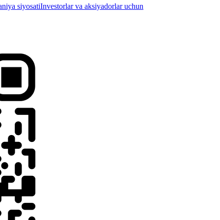
iya siyosati
Investorlar va aksiyadorlar uchun