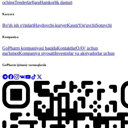
oching
Tenderlar
Ijara
Hamkorlik dasturi
Karyera
Bo'sh ish o'rinlari
Haydovchi-kuryer
Kassir
Yig'uvchi
Sotuvchi
Kompaniya
GoPharm kompaniyasi haqida
Kontaktlar
OAV uchun
ma'lumot
Kompaniya siyosati
Investorlar va aksiyadorlar uchun
GoPharm ijtimoiy tarmoqlarda