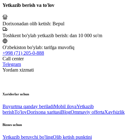
Yetkazib berish va to'lov
Dorixonadan olib ketish:
Bepul
Toshkent bo'ylab yetkazib berish:
dan 10 000 so'm
O'zbekiston bo'ylab:
tarifga muvofiq
+998 (71) 205-0-888
Call center
Telegram
Yordam xizmati
Xaridorlar uchun
Buyurtma qanday beriladi
Mobil ilova
Yetkazib
berish
To'lov
Dorixona xaritasi
Blog
Ommaviy offerta
Xavfsizlik
Biznes uchun
Yetkazib beruvchi bo'ling
Olib ketish punktini