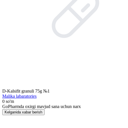
D-Kalsifit granuli 75g №1
Malika labaratories
0 so'm
GoPharmda oxirgi mavjud sana uchun narx
Kelganida xabar berish