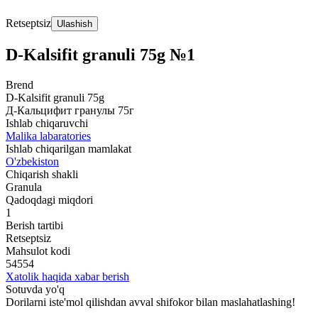
Retseptsiz
Ulashish
D-Kalsifit granuli 75g №1
Brend
D-Kalsifit granuli 75g
Д-Кальцифит гранулы 75г
Ishlab chiqaruvchi
Malika labaratories
Ishlab chiqarilgan mamlakat
O'zbekiston
Chiqarish shakli
Granula
Qadoqdagi miqdori
1
Berish tartibi
Retseptsiz
Mahsulot kodi
54554
Xatolik haqida xabar berish
Sotuvda yo'q
Dorilarni iste'mol qilishdan avval shifokor bilan maslahatlashing!