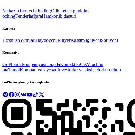
Yetkazib beruvchi bo'ling
Olib ketish punktini
oching
Tenderlar
Ijara
Hamkorlik dasturi
Karyera
Bo'sh ish o'rinlari
Haydovchi-kuryer
Kassir
Yig'uvchi
Sotuvchi
Kompaniya
GoPharm kompaniyasi haqida
Kontaktlar
OAV uchun
ma'lumot
Kompaniya siyosati
Investorlar va aksiyadorlar uchun
GoPharm ijtimoiy tarmoqlarda