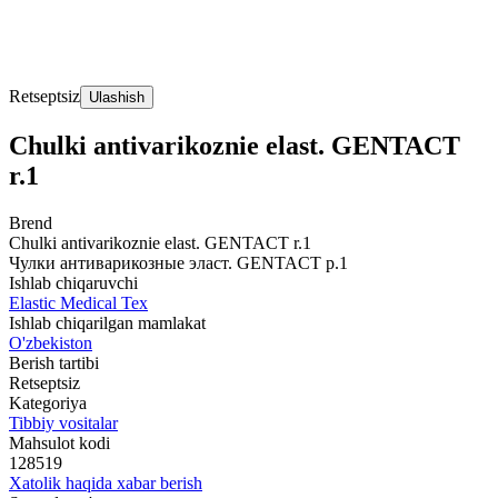
Retseptsiz
Ulashish
Chulki antivarikoznie elast. GENTACT
r.1
Brend
Chulki antivarikoznie elast. GENTACT r.1
Чулки антиварикозные эласт. GENTACT р.1
Ishlab chiqaruvchi
Elastic Medical Tex
Ishlab chiqarilgan mamlakat
O'zbekiston
Berish tartibi
Retseptsiz
Kategoriya
Tibbiy vositalar
Mahsulot kodi
128519
Xatolik haqida xabar berish