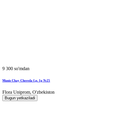
9 300 so'mdan
Munis Chay Chereda f.p. 1g №25
Flora Uniprom, O'zbekiston
Bugun yetkaziladi