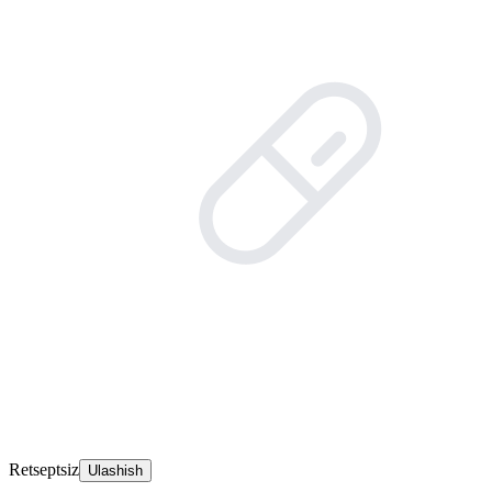
Retseptsiz
Ulashish