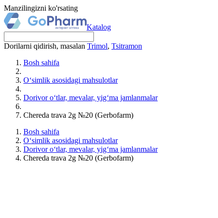
Manzilingizni ko'rsating
Katalog
Dorilarni qidirish, masalan
Trimol
,
Tsitramon
Bosh sahifa
O‘simlik asosidagi mahsulotlar
Dorivor o‘tlar, mevalar, yig‘ma jamlanmalar
Chereda trava 2g №20 (Gerbofarm)
Bosh sahifa
O‘simlik asosidagi mahsulotlar
Dorivor o‘tlar, mevalar, yig‘ma jamlanmalar
Chereda trava 2g №20 (Gerbofarm)