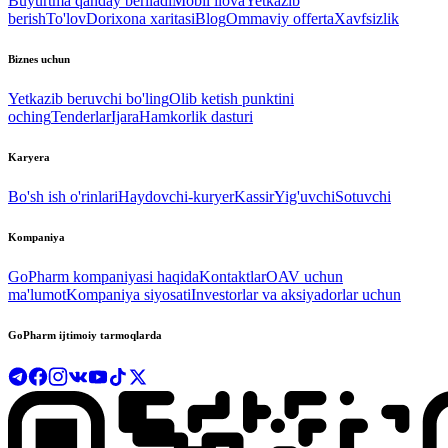
Buyurtma qanday beriladi
Mobil ilova
Yetkazib
berish
To'lov
Dorixona xaritasi
Blog
Ommaviy offerta
Xavfsizlik
Biznes uchun
Yetkazib beruvchi bo'ling
Olib ketish punktini
oching
Tenderlar
Ijara
Hamkorlik dasturi
Karyera
Bo'sh ish o'rinlari
Haydovchi-kuryer
Kassir
Yig'uvchi
Sotuvchi
Kompaniya
GoPharm kompaniyasi haqida
Kontaktlar
OAV uchun
ma'lumot
Kompaniya siyosati
Investorlar va aksiyadorlar uchun
GoPharm ijtimoiy tarmoqlarda