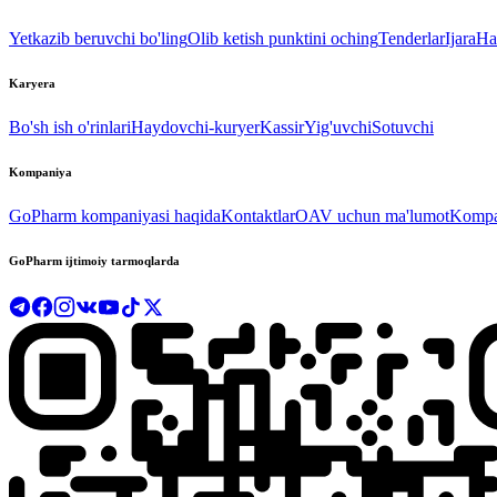
Yetkazib beruvchi bo'ling
Olib ketish punktini oching
Tenderlar
Ijara
Ha
Karyera
Bo'sh ish o'rinlari
Haydovchi-kuryer
Kassir
Yig'uvchi
Sotuvchi
Kompaniya
GoPharm kompaniyasi haqida
Kontaktlar
OAV uchun ma'lumot
Kompan
GoPharm ijtimoiy tarmoqlarda