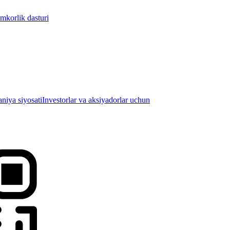
mkorlik dasturi
iya siyosati
Investorlar va aksiyadorlar uchun