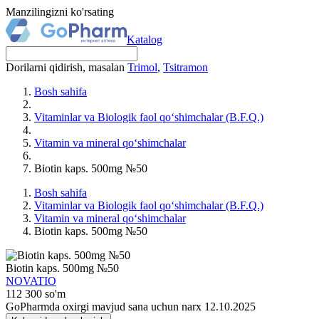
Manzilingizni ko'rsating
Katalog
Dorilarni qidirish, masalan
Trimol
,
Tsitramon
Bosh sahifa
Vitaminlar va Biologik faol qo‘shimchalar (B.F.Q.)
Vitamin va mineral qo‘shimchalar
Biotin kaps. 500mg №50
Bosh sahifa
Vitaminlar va Biologik faol qo‘shimchalar (B.F.Q.)
Vitamin va mineral qo‘shimchalar
Biotin kaps. 500mg №50
Biotin kaps. 500mg №50
NOVATIO
112 300 so'm
GoPharmda oxirgi mavjud sana uchun narx 12.10.2025