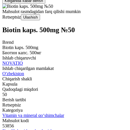
Kelganida xabar berish
Mahsulot rasmdagidan farq qilishi mumkin
Retseptsiz
Ulashish
Biotin kaps. 500mg №50
Brend
Biotin kaps. 500mg
Биотин капс. 500мг
Ishlab chiqaruvchi
NOVATIO
Ishlab chiqarilgan mamlakat
O'zbekiston
Chiqarish shakli
Kapsula
Qadoqdagi miqdori
50
Berish tartibi
Retseptsiz
Kategoriya
Vitamin va mineral qo‘shimchalar
Mahsulot kodi
53856