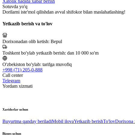
Xatolik haqida xabar berish
Sotuvda yo'q
Dorilarni iste'mol qilishdan avval shifokor bilan maslahatlashing!
Yetkazib berish va to'lov
Dorixonadan olib ketish:
Bepul
Toshkent bo'ylab yetkazib berish:
dan 10 000 so'm
O'zbekiston bo'ylab:
tarifga muvofiq
+998 (71) 205-0-888
Call center
Telegram
Yordam xizmati
Xaridorlar uchun
Buyurtma qanday beriladi
Mobil ilova
Yetkazib berish
To'lov
Dorixona x
Biznes uchun