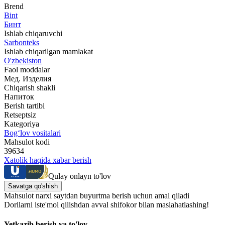
Brend
Bint
Бинт
Ishlab chiqaruvchi
Sarbonteks
Ishlab chiqarilgan mamlakat
O'zbekiston
Faol moddalar
Мед. Изделия
Chiqarish shakli
Напиток
Berish tartibi
Retseptsiz
Kategoriya
Bog‘lov vositalari
Mahsulot kodi
39634
Xatolik haqida xabar berish
Qulay onlayn to'lov
Savatga qo'shish
Mahsulot narxi saytdan buyurtma berish uchun amal qiladi
Dorilarni iste'mol qilishdan avval shifokor bilan maslahatlashing!
Yetkazib berish va to'lov