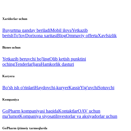
Xaridorlar uchun
Buyurtma qanday beriladi
Mobil ilova
Yetkazib
berish
To'lov
Dorixona xaritasi
Blog
Ommaviy offerta
Xavfsizlik
Biznes uchun
Yetkazib beruvchi bo'ling
Olib ketish punktini
oching
Tenderlar
Ijara
Hamkorlik dasturi
Karyera
Bo'sh ish o'rinlari
Haydovchi-kuryer
Kassir
Yig'uvchi
Sotuvchi
Kompaniya
GoPharm kompaniyasi haqida
Kontaktlar
OAV uchun
ma'lumot
Kompaniya siyosati
Investorlar va aksiyadorlar uchun
GoPharm ijtimoiy tarmoqlarda