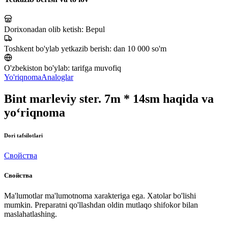
Dorixonadan olib ketish:
Bepul
Toshkent bo'ylab yetkazib berish:
dan 10 000 so'm
O'zbekiston bo'ylab:
tarifga muvofiq
Yo'riqnoma
Analoglar
Bint marleviy ster. 7m * 14sm haqida va
yo‘riqnoma
Dori tafsilotlari
Свойства
Свойства
Ma'lumotlar ma'lumotnoma xarakteriga ega. Xatolar bo'lishi
mumkin. Preparatni qo'llashdan oldin mutlaqo shifokor bilan
maslahatlashing.