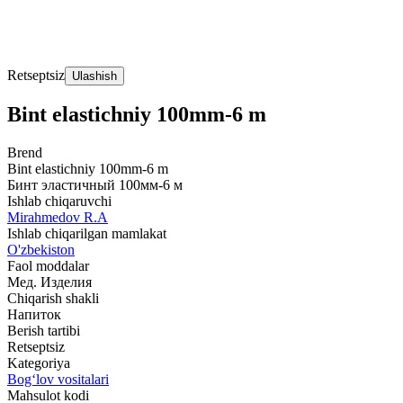
Retseptsiz
Ulashish
Bint elastichniy 100mm-6 m
Brend
Bint elastichniy 100mm-6 m
Бинт эластичный 100мм-6 м
Ishlab chiqaruvchi
Mirahmedov R.A
Ishlab chiqarilgan mamlakat
O'zbekiston
Faol moddalar
Мед. Изделия
Chiqarish shakli
Напиток
Berish tartibi
Retseptsiz
Kategoriya
Bog‘lov vositalari
Mahsulot kodi