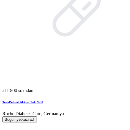
211 800 so'mdan
Test-Poloski Akku-Chek №50
Roche Diabetes Care, Germaniya
Bugun yetkaziladi