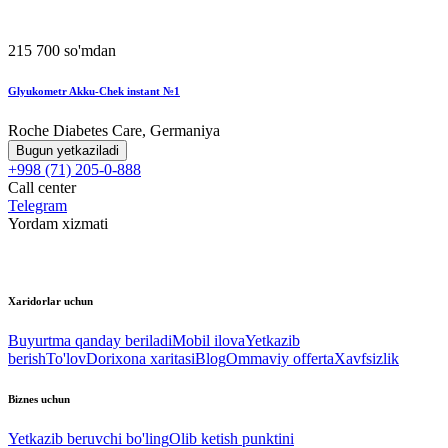
215 700 so'mdan
Glyukometr Akku-Chek instant №1
Roche Diabetes Care, Germaniya
Bugun yetkaziladi
+998 (71) 205-0-888
Call center
Telegram
Yordam xizmati
Xaridorlar uchun
Buyurtma qanday beriladi
Mobil ilova
Yetkazib
berish
To'lov
Dorixona xaritasi
Blog
Ommaviy offerta
Xavfsizlik
Biznes uchun
Yetkazib beruvchi bo'ling
Olib ketish punktini