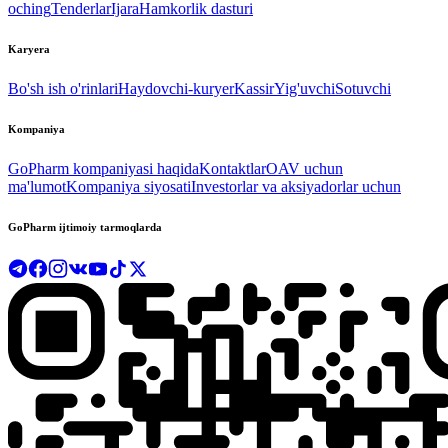
oching
Tenderlar
Ijara
Hamkorlik dasturi
Karyera
Bo'sh ish o'rinlari
Haydovchi-kuryer
Kassir
Yig'uvchi
Sotuvchi
Kompaniya
GoPharm kompaniyasi haqida
Kontaktlar
OAV uchun
ma'lumot
Kompaniya siyosati
Investorlar va aksiyadorlar uchun
GoPharm ijtimoiy tarmoqlarda