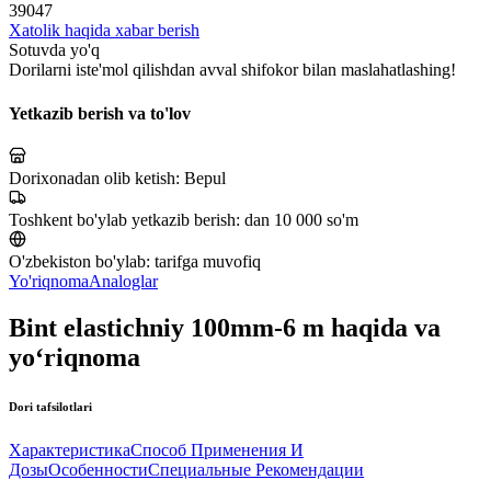
39047
Xatolik haqida xabar berish
Sotuvda yo'q
Dorilarni iste'mol qilishdan avval shifokor bilan maslahatlashing!
Yetkazib berish va to'lov
Dorixonadan olib ketish:
Bepul
Toshkent bo'ylab yetkazib berish:
dan 10 000 so'm
O'zbekiston bo'ylab:
tarifga muvofiq
Yo'riqnoma
Analoglar
Bint elastichniy 100mm-6 m haqida va
yo‘riqnoma
Dori tafsilotlari
Характеристика
Способ Применения И
Дозы
Особенности
Специальные Рекомендации