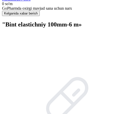
0 so'm
GoPharmda oxirgi mavjud sana uchun narx
Kelganida xabar berish
"Bint elastichniy 100mm-6 m»