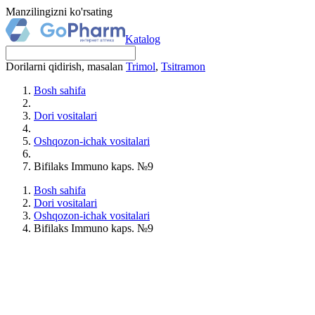
Manzilingizni ko'rsating
Katalog
Dorilarni qidirish, masalan
Trimol
,
Tsitramon
Bosh sahifa
Dori vositalari
Oshqozon-ichak vositalari
Bifilaks Immuno kaps. №9
Bosh sahifa
Dori vositalari
Oshqozon-ichak vositalari
Bifilaks Immuno kaps. №9