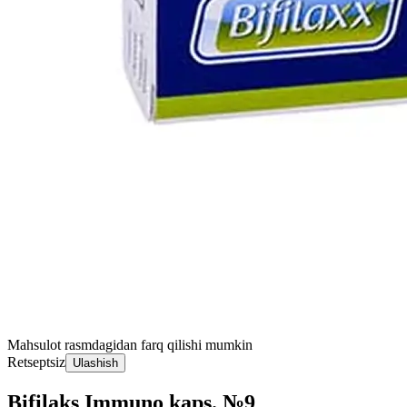
Mahsulot rasmdagidan farq qilishi mumkin
Retseptsiz
Ulashish
Bifilaks Immuno kaps. №9