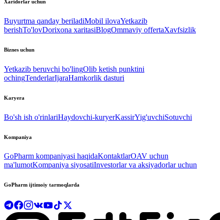
Xaridorlar uchun
Buyurtma qanday beriladi
Mobil ilova
Yetkazib
berish
To'lov
Dorixona xaritasi
Blog
Ommaviy offerta
Xavfsizlik
Biznes uchun
Yetkazib beruvchi bo'ling
Olib ketish punktini
oching
Tenderlar
Ijara
Hamkorlik dasturi
Karyera
Bo'sh ish o'rinlari
Haydovchi-kuryer
Kassir
Yig'uvchi
Sotuvchi
Kompaniya
GoPharm kompaniyasi haqida
Kontaktlar
OAV uchun
ma'lumot
Kompaniya siyosati
Investorlar va aksiyadorlar uchun
GoPharm ijtimoiy tarmoqlarda