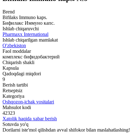
Brend
Bifilaks Immuno kaps.
Бифилакс Иммуно капс.
Ishlab chiqaruvchi
Pharmaxx International
Ishlab chiqarilgan mamlakat
O'zbekiston
Faol moddalar
комплекс бифидобактерий
Chiqarish shakli
Kapsula
Qadoqdagi miqdori
9
Berish tartibi
Retseptsiz
Kategoriya
Oshqozon-ichak vositalari
Mahsulot kodi
42323
Xatolik haqida xabar berish
Sotuvda yo'q
Dorilarni iste'mol qilishdan avval shifokor bilan maslahatlashing!