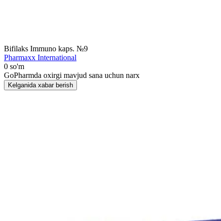
Bifilaks Immuno kaps. №9
Pharmaxx International
0 so'm
GoPharmda oxirgi mavjud sana uchun narx
Kelganida xabar berish