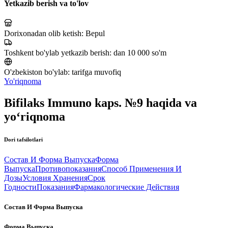
Yetkazib berish va to'lov
Dorixonadan olib ketish:
Bepul
Toshkent bo'ylab yetkazib berish:
dan 10 000 so'm
O'zbekiston bo'ylab:
tarifga muvofiq
Yo'riqnoma
Bifilaks Immuno kaps. №9 haqida va
yo‘riqnoma
Dori tafsilotlari
Состав И Форма Выпуска
Форма
Выпуска
Противопоказания
Способ Применения И
Дозы
Условия Хранения
Срок
Годности
Показания
Фармакологические Действия
Состав И Форма Выпуска
Форма Выпуска