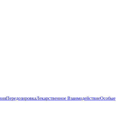
вия
Передозировка
Лекарственное Взаимодействие
Особые