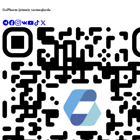
GoPharm ijtimoiy tarmoqlarda