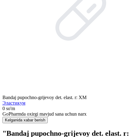
Bandaj pupochno-grijevoy det. elast. r: XM
Эластикум
0 so'm
GoPharmda oxirgi mavjud sana uchun narx
Kelganida xabar berish
"Bandaj pupochno-grijevoy det. elast. r: