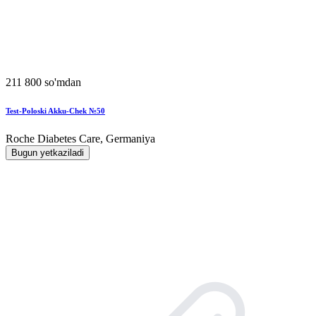
211 800 so'mdan
Test-Poloski Akku-Chek №50
Roche Diabetes Care, Germaniya
Bugun yetkaziladi