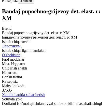
Retseptsiz
Ulashish
Bandaj pupochno-grijevoy det. elast. r:
XM
Brend
Bandaj pupochno-grijevoy det. elast. r: XM
Бандаж пупочно-грыжевой дет. эласт. р: XM
Ishlab chiqaruvchi
Эластикум
Ishlab chiqarilgan mamlakat
O'zbekiston
Faol moddalar
Мед. Изделия
Chiqarish shakli
Напиток
Berish tartibi
Retseptsiz
Mahsulot kodi
37535
Xatolik haqida xabar berish
Sotuvda yo'q
Dorilarni iste'mol qilishdan avval shifokor bilan maslahatlashing!