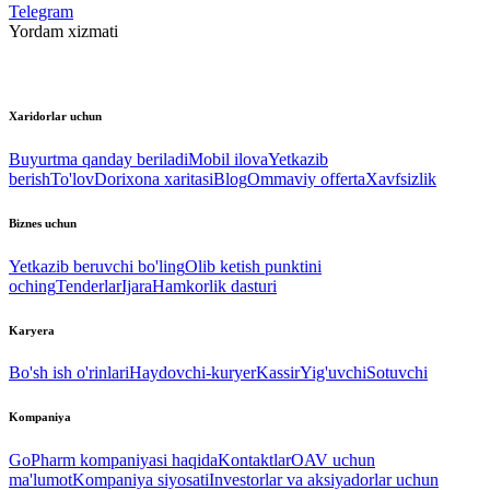
Telegram
Yordam xizmati
Xaridorlar uchun
Buyurtma qanday beriladi
Mobil ilova
Yetkazib
berish
To'lov
Dorixona xaritasi
Blog
Ommaviy offerta
Xavfsizlik
Biznes uchun
Yetkazib beruvchi bo'ling
Olib ketish punktini
oching
Tenderlar
Ijara
Hamkorlik dasturi
Karyera
Bo'sh ish o'rinlari
Haydovchi-kuryer
Kassir
Yig'uvchi
Sotuvchi
Kompaniya
GoPharm kompaniyasi haqida
Kontaktlar
OAV uchun
ma'lumot
Kompaniya siyosati
Investorlar va aksiyadorlar uchun