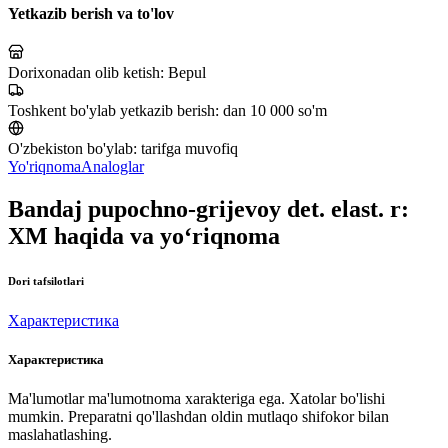
Yetkazib berish va to'lov
Dorixonadan olib ketish:
Bepul
Toshkent bo'ylab yetkazib berish:
dan 10 000 so'm
O'zbekiston bo'ylab:
tarifga muvofiq
Yo'riqnoma
Analoglar
Bandaj pupochno-grijevoy det. elast. r:
XM haqida va yo‘riqnoma
Dori tafsilotlari
Характеристика
Характеристика
Ma'lumotlar ma'lumotnoma xarakteriga ega. Xatolar bo'lishi
mumkin. Preparatni qo'llashdan oldin mutlaqo shifokor bilan
maslahatlashing.