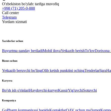
O'zbekiston bo'ylab:
tarifga muvofiq
+998 (71) 205-0-888
Call center
Telegram
Yordam xizmati
Xaridorlar uchun
Buyurtma qanday beriladi
Mobil ilova
Yetkazib berish
To'lov
Dorixona x
Biznes uchun
Yetkazib beruvchi bo'ling
Olib ketish punktini oching
Tenderlar
Ijara
Ha
Karyera
Bo'sh ish o'rinlari
Haydovchi-kuryer
Kassir
Yig'uvchi
Sotuvchi
Kompaniya
GoPharm kompaniyasi haqida
Kontaktlar
OAV uchun ma'lumot
Kompan