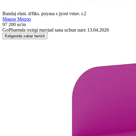
Bandaj elast. d/fiks. poyasa s jyost vstav. r.2
Макон Мирзо
97 200 so'm
GoPharmda oxirgi mavjud sana uchun narx 13.04.2026
Kelganida xabar berish