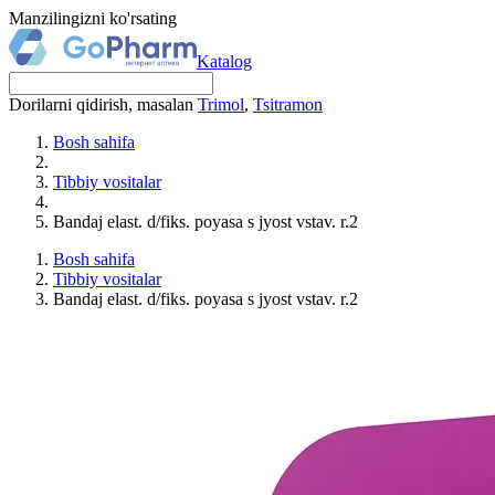
Manzilingizni ko'rsating
Katalog
Dorilarni qidirish, masalan
Trimol
,
Tsitramon
Bosh sahifa
Tibbiy vositalar
Bandaj elast. d/fiks. poyasa s jyost vstav. r.2
Bosh sahifa
Tibbiy vositalar
Bandaj elast. d/fiks. poyasa s jyost vstav. r.2