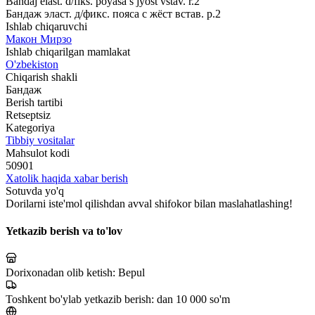
Bandaj elast. d/fiks. poyasa s jyost vstav. r.2
Бандаж эласт. д/фикс. пояса с жёст встав. р.2
Ishlab chiqaruvchi
Макон Мирзо
Ishlab chiqarilgan mamlakat
O'zbekiston
Chiqarish shakli
Бандаж
Berish tartibi
Retseptsiz
Kategoriya
Tibbiy vositalar
Mahsulot kodi
50901
Xatolik haqida xabar berish
Sotuvda yo'q
Dorilarni iste'mol qilishdan avval shifokor bilan maslahatlashing!
Yetkazib berish va to'lov
Dorixonadan olib ketish:
Bepul
Toshkent bo'ylab yetkazib berish:
dan 10 000 so'm