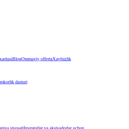
aritasi
Blog
Ommaviy offerta
Xavfsizlik
mkorlik dasturi
iya siyosati
Investorlar va aksiyadorlar uchun