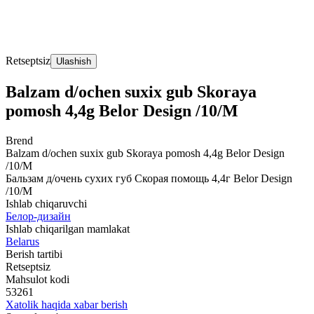
Retseptsiz
Ulashish
Balzam d/ochen suxix gub Skoraya
pomosh 4,4g Belor Design /10/M
Brend
Balzam d/ochen suxix gub Skoraya pomosh 4,4g Belor Design
/10/M
Бальзам д/очень сухих губ Скорая помощь 4,4г Belor Design
/10/M
Ishlab chiqaruvchi
Белор-дизайн
Ishlab chiqarilgan mamlakat
Belarus
Berish tartibi
Retseptsiz
Mahsulot kodi
53261
Xatolik haqida xabar berish