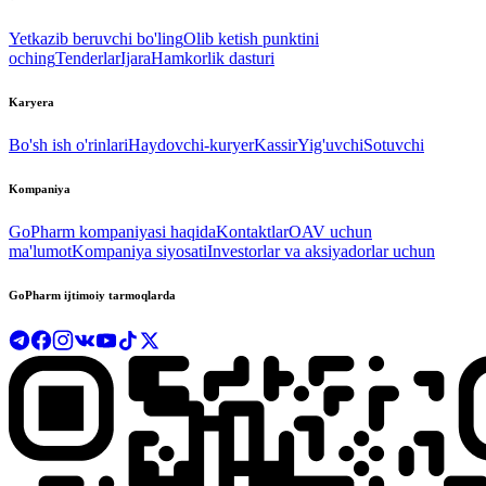
Yetkazib beruvchi bo'ling
Olib ketish punktini
oching
Tenderlar
Ijara
Hamkorlik dasturi
Karyera
Bo'sh ish o'rinlari
Haydovchi-kuryer
Kassir
Yig'uvchi
Sotuvchi
Kompaniya
GoPharm kompaniyasi haqida
Kontaktlar
OAV uchun
ma'lumot
Kompaniya siyosati
Investorlar va aksiyadorlar uchun
GoPharm ijtimoiy tarmoqlarda