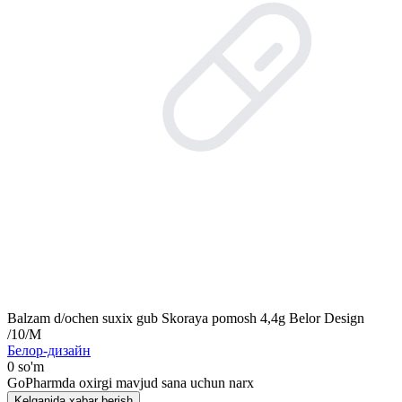
Balzam d/ochen suxix gub Skoraya pomosh 4,4g Belor Design
/10/M
Белор-дизайн
0 so'm
GoPharmda oxirgi mavjud sana uchun narx
Kelganida xabar berish