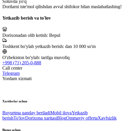
Sotuvda yo'q
Dorilarni iste'mol qilishdan avval shifokor bilan maslahatlashing!
Yetkazib berish va to'lov
Dorixonadan olib ketish:
Bepul
Toshkent bo'ylab yetkazib berish:
dan 10 000 so'm
O'zbekiston bo'ylab:
tarifga muvofiq
+998 (71) 205-0-888
Call center
Telegram
Yordam xizmati
Xaridorlar uchun
Buyurtma qanday beriladi
Mobil ilova
Yetkazib
berish
To'lov
Dorixona xaritasi
Blog
Ommaviy offerta
Xavfsizlik
Biznes uchun