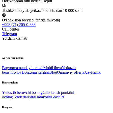
Dorixonadan olib ketish:
Bepul
Toshkent bo'ylab yetkazib berish:
dan 10 000 so'm
O'zbekiston bo'ylab:
tarifga muvofiq
+998 (71) 205-0-888
Call center
Telegram
Yordam xizmati
Xaridorlar uchun
Buyurtma qanday beriladi
Mobil ilova
Yetkazib
berish
To'lov
Dorixona xaritasi
Blog
Ommaviy offerta
Xavfsizlik
Biznes uchun
Yetkazib beruvchi bo'ling
Olib ketish punktini
oching
Tenderlar
Ijara
Hamkorlik dasturi
Karyera