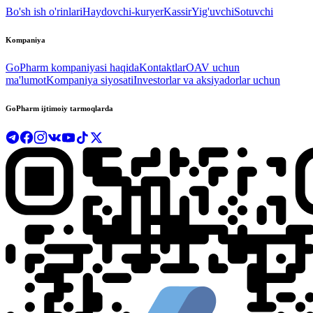
Bo'sh ish o'rinlari
Haydovchi-kuryer
Kassir
Yig'uvchi
Sotuvchi
Kompaniya
GoPharm kompaniyasi haqida
Kontaktlar
OAV uchun
ma'lumot
Kompaniya siyosati
Investorlar va aksiyadorlar uchun
GoPharm ijtimoiy tarmoqlarda