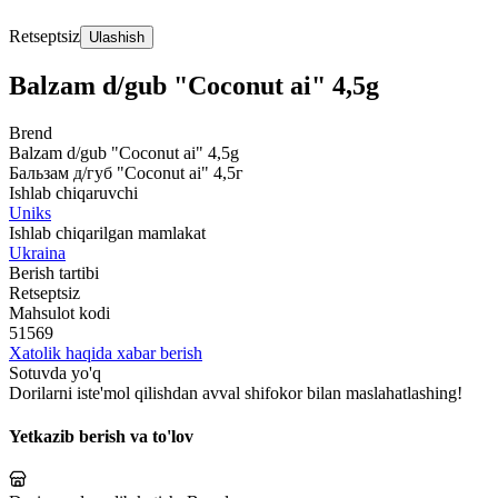
Retseptsiz
Ulashish
Balzam d/gub "Coconut ai" 4,5g
Brend
Balzam d/gub "Coconut ai" 4,5g
Бальзам д/губ "Coconut ai" 4,5г
Ishlab chiqaruvchi
Uniks
Ishlab chiqarilgan mamlakat
Ukraina
Berish tartibi
Retseptsiz
Mahsulot kodi
51569
Xatolik haqida xabar berish
Sotuvda yo'q
Dorilarni iste'mol qilishdan avval shifokor bilan maslahatlashing!
Yetkazib berish va to'lov