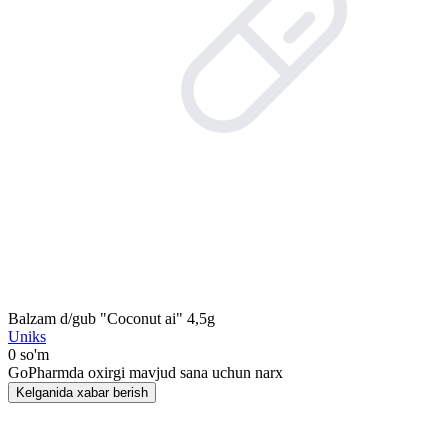
Balzam d/gub "Coconut ai" 4,5g
Uniks
0 so'm
GoPharmda oxirgi mavjud sana uchun narx
Kelganida xabar berish