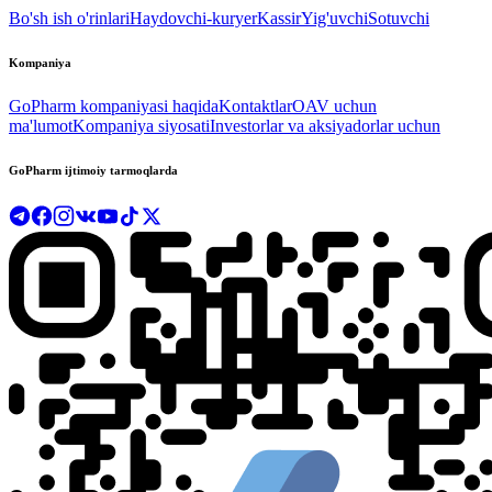
Bo'sh ish o'rinlari
Haydovchi-kuryer
Kassir
Yig'uvchi
Sotuvchi
Kompaniya
GoPharm kompaniyasi haqida
Kontaktlar
OAV uchun
ma'lumot
Kompaniya siyosati
Investorlar va aksiyadorlar uchun
GoPharm ijtimoiy tarmoqlarda