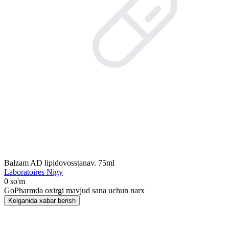
Balzam AD lipidovosstanav. 75ml
Laboratoires Nigy
0 so'm
GoPharmda oxirgi mavjud sana uchun narx
Kelganida xabar berish