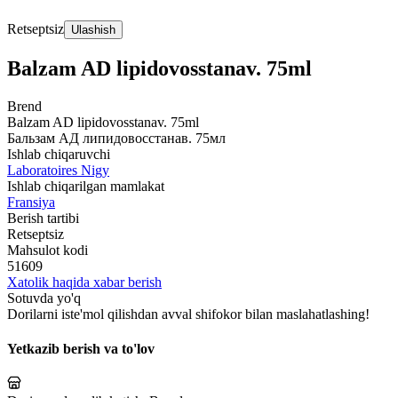
Retseptsiz
Ulashish
Balzam AD lipidovosstanav. 75ml
Brend
Balzam AD lipidovosstanav. 75ml
Бальзам АД липидовосстанав. 75мл
Ishlab chiqaruvchi
Laboratoires Nigy
Ishlab chiqarilgan mamlakat
Fransiya
Berish tartibi
Retseptsiz
Mahsulot kodi
51609
Xatolik haqida xabar berish
Sotuvda yo'q
Dorilarni iste'mol qilishdan avval shifokor bilan maslahatlashing!
Yetkazib berish va to'lov