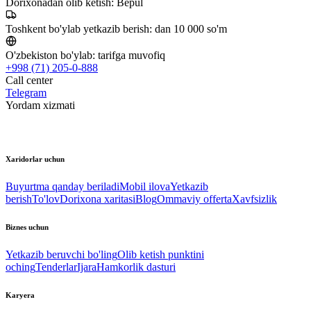
Dorixonadan olib ketish:
Bepul
Toshkent bo'ylab yetkazib berish:
dan 10 000 so'm
O'zbekiston bo'ylab:
tarifga muvofiq
+998 (71) 205-0-888
Call center
Telegram
Yordam xizmati
Xaridorlar uchun
Buyurtma qanday beriladi
Mobil ilova
Yetkazib
berish
To'lov
Dorixona xaritasi
Blog
Ommaviy offerta
Xavfsizlik
Biznes uchun
Yetkazib beruvchi bo'ling
Olib ketish punktini
oching
Tenderlar
Ijara
Hamkorlik dasturi
Karyera