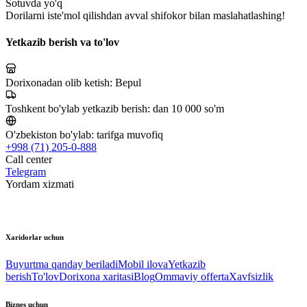
Sotuvda yo'q
Dorilarni iste'mol qilishdan avval shifokor bilan maslahatlashing!
Yetkazib berish va to'lov
Dorixonadan olib ketish:
Bepul
Toshkent bo'ylab yetkazib berish:
dan 10 000 so'm
O'zbekiston bo'ylab:
tarifga muvofiq
+998 (71) 205-0-888
Call center
Telegram
Yordam xizmati
Xaridorlar uchun
Buyurtma qanday beriladi
Mobil ilova
Yetkazib
berish
To'lov
Dorixona xaritasi
Blog
Ommaviy offerta
Xavfsizlik
Biznes uchun