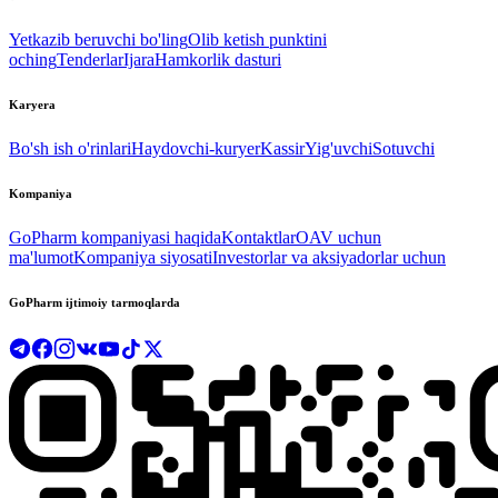
Yetkazib beruvchi bo'ling
Olib ketish punktini
oching
Tenderlar
Ijara
Hamkorlik dasturi
Karyera
Bo'sh ish o'rinlari
Haydovchi-kuryer
Kassir
Yig'uvchi
Sotuvchi
Kompaniya
GoPharm kompaniyasi haqida
Kontaktlar
OAV uchun
ma'lumot
Kompaniya siyosati
Investorlar va aksiyadorlar uchun
GoPharm ijtimoiy tarmoqlarda