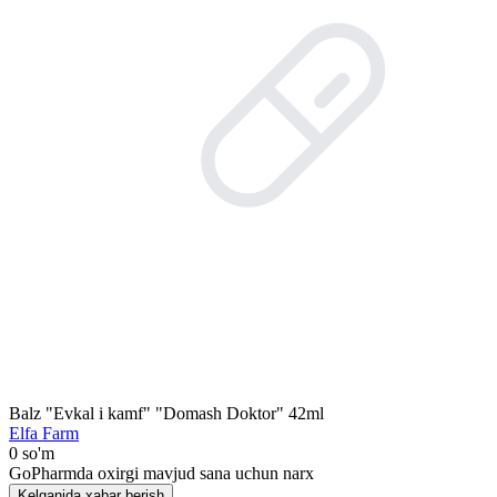
Balz "Evkal i kamf" "Domash Doktor" 42ml
Elfa Farm
0 so'm
GoPharmda oxirgi mavjud sana uchun narx
Kelganida xabar berish