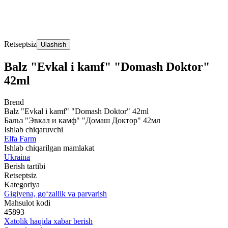
Retseptsiz
Ulashish
Balz "Evkal i kamf" "Domash Doktor"
42ml
Brend
Balz "Evkal i kamf" "Domash Doktor" 42ml
Бальз "Эвкал и камф" "Домаш Доктор" 42мл
Ishlab chiqaruvchi
Elfa Farm
Ishlab chiqarilgan mamlakat
Ukraina
Berish tartibi
Retseptsiz
Kategoriya
Gigiyena, go‘zallik va parvarish
Mahsulot kodi
45893
Xatolik haqida xabar berish