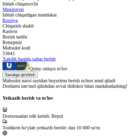
Ishlab chiqaruvchi
Микроген
Ishlab chiqarilgan mamlakat
Rossiya
Chiqarish shakli
Rastvor
Berish tartibi
Retseptsiz
Mahsulot kodi
53843
Xatolik haqida xabar berish
Qulay onlayn to'lov
Savatga qo'shish
Mahsulot narxi saytdan buyurtma berish uchun amal qiladi
Dorilarni iste'mol qilishdan avval shifokor bilan maslahatlashing!
Yetkazib berish va to'lov
Dorixonadan olib ketish:
Bepul
Toshkent bo'ylab yetkazib berish:
dan 10 000 so'm