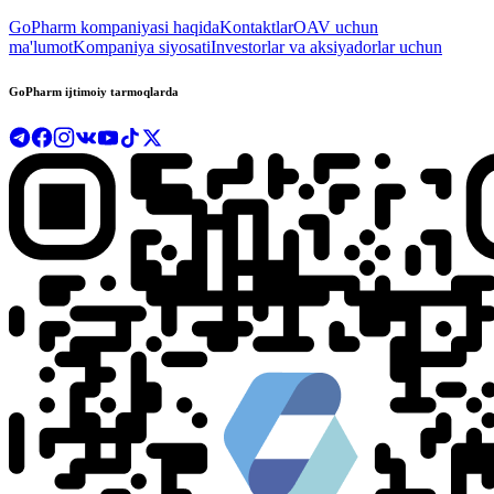
GoPharm kompaniyasi haqida
Kontaktlar
OAV uchun
ma'lumot
Kompaniya siyosati
Investorlar va aksiyadorlar uchun
GoPharm ijtimoiy tarmoqlarda