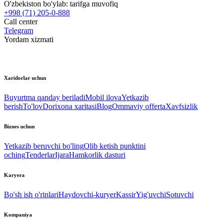
O'zbekiston bo'ylab:
tarifga muvofiq
+998 (71) 205-0-888
Call center
Telegram
Yordam xizmati
Xaridorlar uchun
Buyurtma qanday beriladi
Mobil ilova
Yetkazib
berish
To'lov
Dorixona xaritasi
Blog
Ommaviy offerta
Xavfsizlik
Biznes uchun
Yetkazib beruvchi bo'ling
Olib ketish punktini
oching
Tenderlar
Ijara
Hamkorlik dasturi
Karyera
Bo'sh ish o'rinlari
Haydovchi-kuryer
Kassir
Yig'uvchi
Sotuvchi
Kompaniya