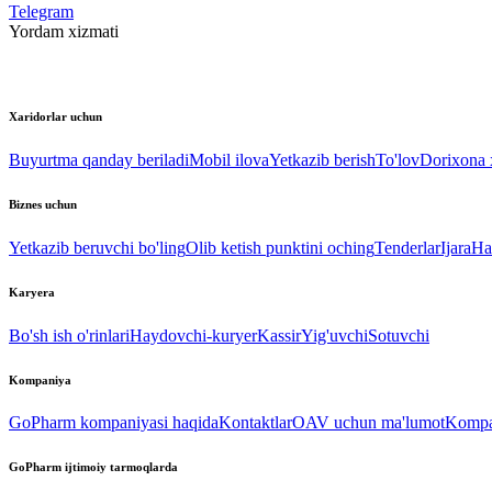
Telegram
Yordam xizmati
Xaridorlar uchun
Buyurtma qanday beriladi
Mobil ilova
Yetkazib berish
To'lov
Dorixona x
Biznes uchun
Yetkazib beruvchi bo'ling
Olib ketish punktini oching
Tenderlar
Ijara
Ha
Karyera
Bo'sh ish o'rinlari
Haydovchi-kuryer
Kassir
Yig'uvchi
Sotuvchi
Kompaniya
GoPharm kompaniyasi haqida
Kontaktlar
OAV uchun ma'lumot
Kompan
GoPharm ijtimoiy tarmoqlarda