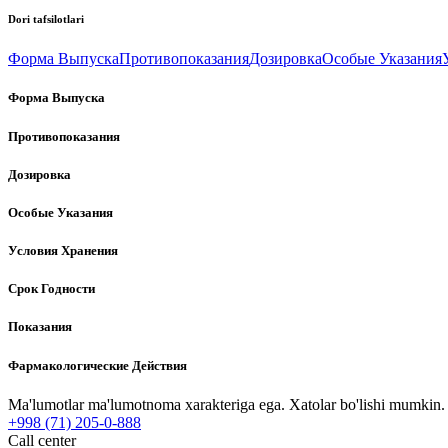
Dori tafsilotlari
Форма Выпуска
Противопоказания
Дозировка
Особые Указания
Форма Выпуска
Противопоказания
Дозировка
Особые Указания
Условия Хранения
Срок Годности
Показания
Фармакологические Действия
Ma'lumotlar ma'lumotnoma xarakteriga ega. Xatolar bo'lishi mumkin. P
+998 (71) 205-0-888
Call center