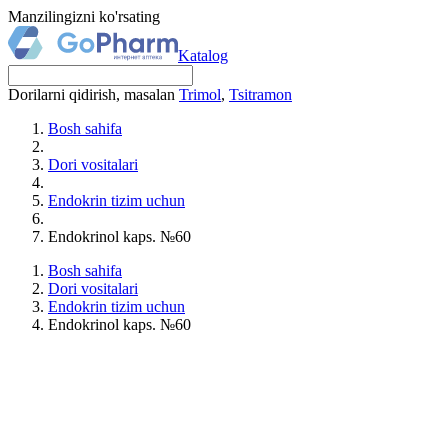
Manzilingizni ko'rsating
Katalog
Dorilarni qidirish, masalan
Trimol
,
Tsitramon
Bosh sahifa
Dori vositalari
Endokrin tizim uchun
Endokrinol kaps. №60
Bosh sahifa
Dori vositalari
Endokrin tizim uchun
Endokrinol kaps. №60