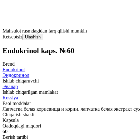
Mahsulot rasmdagidan farq qilishi mumkin
Retseptsiz
Ulashish
Endokrinol kaps. №60
Brend
Endokrinol
Эндокринол
Ishlab chiqaruvchi
Эвалар
Ishlab chiqarilgan mamlakat
Rossiya
Faol moddalar
Лапчатка белая корневища и корни, лапчатка белая экстракт су
Chiqarish shakli
Kapsula
Qadoqdagi miqdori
60
Berish tartibi