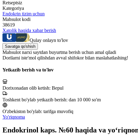
Retseptsiz
Kategoriya
Endokrin tizim uchun
Mahsulot kodi
38619
Xatolik haqida xabar berish
Qulay onlayn to'lov
Savatga qo'shish
Mahsulot narxi saytdan buyurtma berish uchun amal qiladi
Dorilarni iste'mol qilishdan avval shifokor bilan maslahatlashing!
Yetkazib berish va to'lov
Dorixonadan olib ketish:
Bepul
Toshkent bo'ylab yetkazib berish:
dan 10 000 so'm
O'zbekiston bo'ylab:
tarifga muvofiq
Yo'riqnoma
Endokrinol kaps. №60 haqida va yo‘riqno