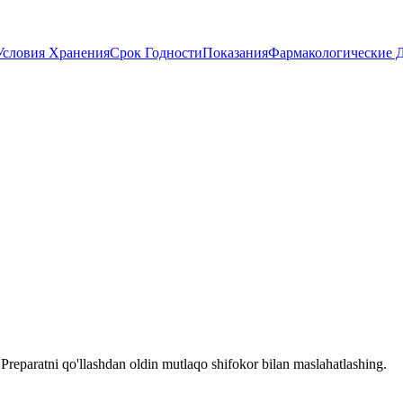
Условия Хранения
Срок Годности
Показания
Фармакологические 
reparatni qo'llashdan oldin mutlaqo shifokor bilan maslahatlashing.