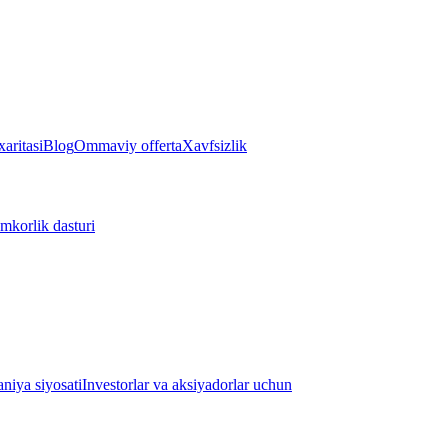
aritasi
Blog
Ommaviy offerta
Xavfsizlik
mkorlik dasturi
iya siyosati
Investorlar va aksiyadorlar uchun