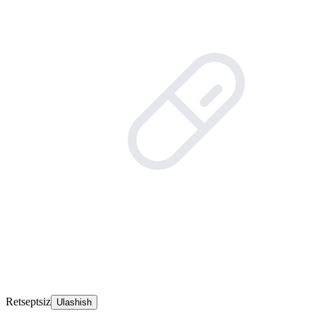
Retseptsiz
Ulashish