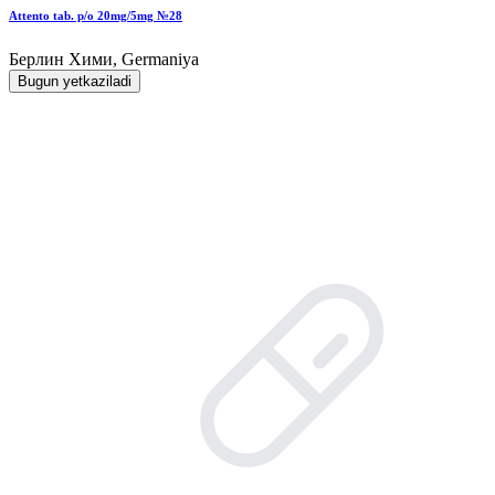
Attento tab. p/o 20mg/5mg №28
Берлин Хими, Germaniya
Bugun yetkaziladi