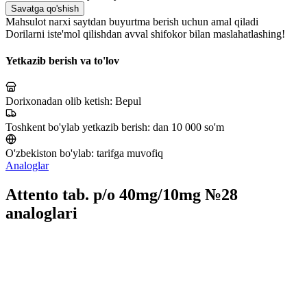
Savatga qo'shish
Mahsulot narxi saytdan buyurtma berish uchun amal qiladi
Dorilarni iste'mol qilishdan avval shifokor bilan maslahatlashing!
Yetkazib berish va to'lov
Dorixonadan olib ketish:
Bepul
Toshkent bo'ylab yetkazib berish:
dan 10 000 so'm
O'zbekiston bo'ylab:
tarifga muvofiq
Analoglar
Attento tab. p/o 40mg/10mg №28
analoglari