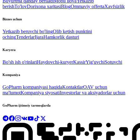
Buyurtma qanday beriladi
Mobil ilova
Yetkazib
berish
To'lov
Dorixona xaritasi
Blog
Ommaviy offerta
Xavfsizlik
Biznes uchun
Yetkazib beruvchi bo'ling
Olib ketish punktini
oching
Tenderlar
Ijara
Hamkorlik dasturi
Karyera
Bo'sh ish o'rinlari
Haydovchi-kuryer
Kassir
Yig'uvchi
Sotuvchi
Kompaniya
GoPharm kompaniyasi haqida
Kontaktlar
OAV uchun
ma'lumot
Kompaniya siyosati
Investorlar va aksiyadorlar uchun
GoPharm ijtimoiy tarmoqlarda