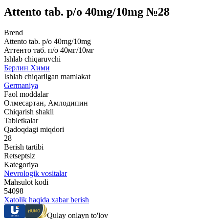
Attento tab. p/o 40mg/10mg №28
Brend
Attento tab. p/o 40mg/10mg
Аттенто таб. п/о 40мг/10мг
Ishlab chiqaruvchi
Берлин Хими
Ishlab chiqarilgan mamlakat
Germaniya
Faol moddalar
Олмесартан, Амлодипин
Chiqarish shakli
Tabletkalar
Qadoqdagi miqdori
28
Berish tartibi
Retseptsiz
Kategoriya
Nevrologik vositalar
Mahsulot kodi
54098
Xatolik haqida xabar berish
Qulay onlayn to'lov