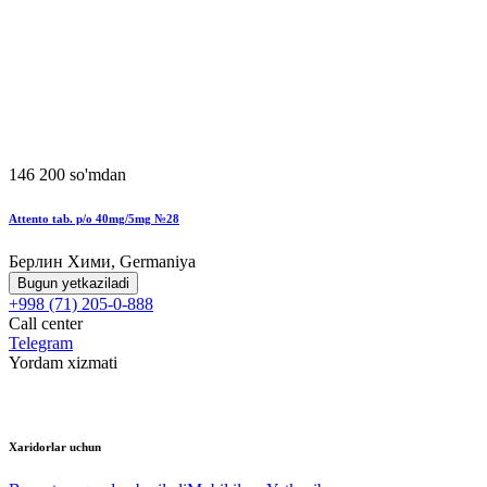
146 200 so'mdan
Attento tab. p/o 40mg/5mg №28
Берлин Хими, Germaniya
Bugun yetkaziladi
+998 (71) 205-0-888
Call center
Telegram
Yordam xizmati
Xaridorlar uchun