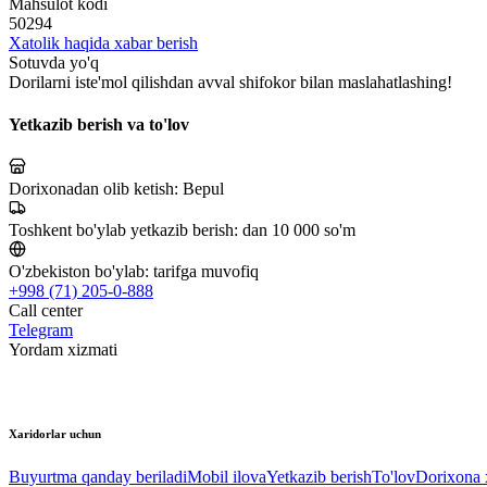
Mahsulot kodi
50294
Xatolik haqida xabar berish
Sotuvda yo'q
Dorilarni iste'mol qilishdan avval shifokor bilan maslahatlashing!
Yetkazib berish va to'lov
Dorixonadan olib ketish:
Bepul
Toshkent bo'ylab yetkazib berish:
dan 10 000 so'm
O'zbekiston bo'ylab:
tarifga muvofiq
+998 (71) 205-0-888
Call center
Telegram
Yordam xizmati
Xaridorlar uchun
Buyurtma qanday beriladi
Mobil ilova
Yetkazib berish
To'lov
Dorixona x