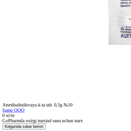
Atsetilsalitsilovaya k-ta tab. 0,5g №10
Samo ООО
0 so'm
GoPharmda oxirgi mavjud sana uchun narx
Kelganida xabar berish