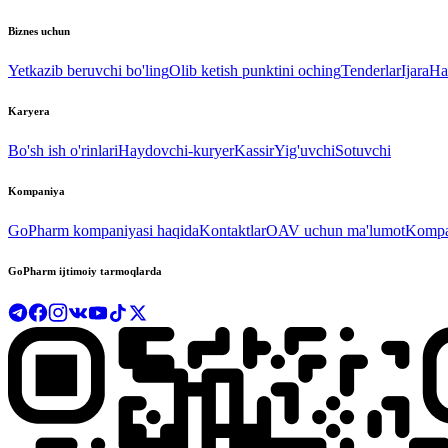
Biznes uchun
Yetkazib beruvchi bo'ling
Olib ketish punktini oching
Tenderlar
Ijara
Ha
Karyera
Bo'sh ish o'rinlari
Haydovchi-kuryer
Kassir
Yig'uvchi
Sotuvchi
Kompaniya
GoPharm kompaniyasi haqida
Kontaktlar
OAV uchun ma'lumot
Kompan
GoPharm ijtimoiy tarmoqlarda