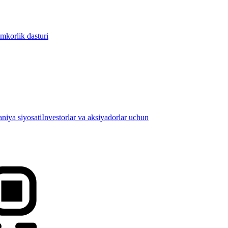
mkorlik dasturi
iya siyosati
Investorlar va aksiyadorlar uchun