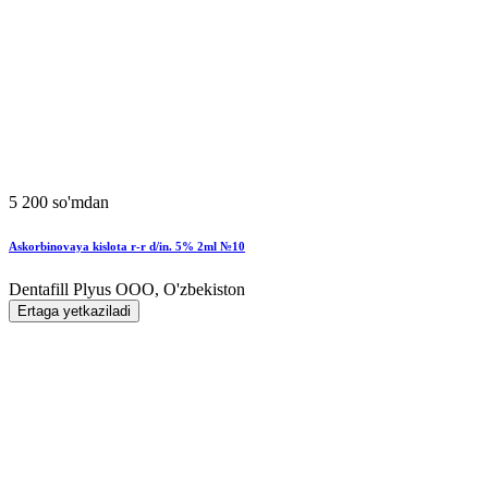
5 200 so'mdan
Askorbinovaya kislota r-r d/in. 5% 2ml №10
Dentafill Plyus OOO, O'zbekiston
Ertaga yetkaziladi