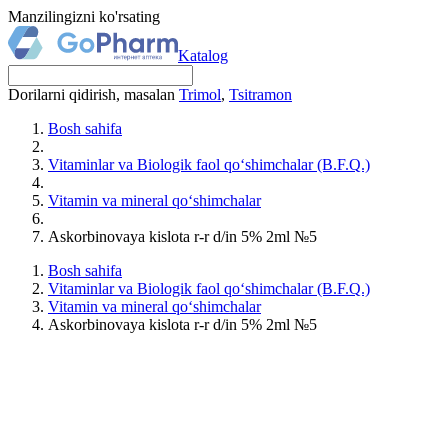
Manzilingizni ko'rsating
Katalog
Dorilarni qidirish, masalan
Trimol
,
Tsitramon
Bosh sahifa
Vitaminlar va Biologik faol qo‘shimchalar (B.F.Q.)
Vitamin va mineral qo‘shimchalar
Askorbinovaya kislota r-r d/in 5% 2ml №5
Bosh sahifa
Vitaminlar va Biologik faol qo‘shimchalar (B.F.Q.)
Vitamin va mineral qo‘shimchalar
Askorbinovaya kislota r-r d/in 5% 2ml №5