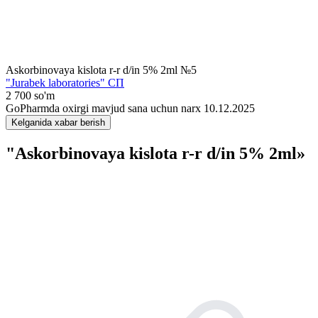
Askorbinovaya kislota r-r d/in 5% 2ml №5
"Jurabek laboratories" СП
2 700 so'm
GoPharmda oxirgi mavjud sana uchun narx 10.12.2025
Kelganida xabar berish
"Askorbinovaya kislota r-r d/in 5% 2ml»