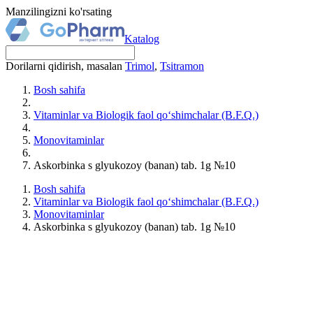
Manzilingizni ko'rsating
Katalog
Dorilarni qidirish, masalan
Trimol
,
Tsitramon
Bosh sahifa
Vitaminlar va Biologik faol qo‘shimchalar (B.F.Q.)
Monovitaminlar
Askorbinka s glyukozoy (banan) tab. 1g №10
Bosh sahifa
Vitaminlar va Biologik faol qo‘shimchalar (B.F.Q.)
Monovitaminlar
Askorbinka s glyukozoy (banan) tab. 1g №10