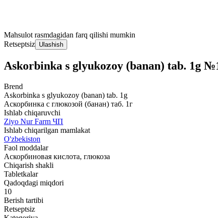
Mahsulot rasmdagidan farq qilishi mumkin
Retseptsiz
Ulashish
Askorbinka s glyukozoy (banan) tab. 1g №
Brend
Askorbinka s glyukozoy (banan) tab. 1g
Аскорбинка с глюкозой (банан) таб. 1г
Ishlab chiqaruvchi
Ziyo Nur Farm ЧП
Ishlab chiqarilgan mamlakat
O'zbekiston
Faol moddalar
Аскорбиновая кислота, глюкоза
Chiqarish shakli
Tabletkalar
Qadoqdagi miqdori
10
Berish tartibi
Retseptsiz
Kategoriya