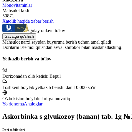
Monovitaminlar
Mahsulot kodi
50871
Xatolik haqida xabar berish
Qulay onlayn to'lov
Savatga qo'shish
Mahsulot narxi saytdan buyurtma berish uchun amal qiladi
Dorilarni iste'mol qilishdan avval shifokor bilan maslahatlashing!
Yetkazib berish va to'lov
Dorixonadan olib ketish:
Bepul
Toshkent bo'ylab yetkazib berish:
dan 10 000 so'm
O'zbekiston bo'ylab:
tarifga muvofiq
Yo'riqnoma
Analoglar
Askorbinka s glyukozoy (banan) tab. 1g №
Dori tafsilotlari