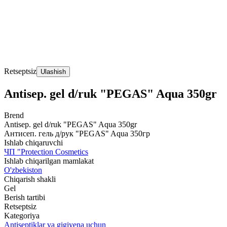
Retseptsiz
Ulashish
Antisep. gel d/ruk "PEGAS" Aqua 350gr
Brend
Antisep. gel d/ruk "PEGAS" Aqua 350gr
Антисеп. гель д/рук "PEGAS" Aqua 350гр
Ishlab chiqaruvchi
ЧП "Protection Cosmetics
Ishlab chiqarilgan mamlakat
O'zbekiston
Chiqarish shakli
Gel
Berish tartibi
Retseptsiz
Kategoriya
Antiseptiklar va gigiyena uchun