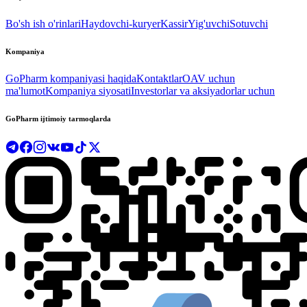
Bo'sh ish o'rinlari
Haydovchi-kuryer
Kassir
Yig'uvchi
Sotuvchi
Kompaniya
GoPharm kompaniyasi haqida
Kontaktlar
OAV uchun
ma'lumot
Kompaniya siyosati
Investorlar va aksiyadorlar uchun
GoPharm ijtimoiy tarmoqlarda