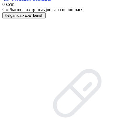
0 so'm
GoPharmda oxirgi mavjud sana uchun narx
Kelganida xabar berish