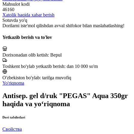
Mahsulot kodi
46160
Xatolik haqida xabar berish
Sotuvda yo'q
Dorilarni iste'mol qilishdan avval shifokor bilan maslahatlashing!
Yetkazib berish va to'lov
Dorixonadan olib ketish:
Bepul
Toshkent bo'ylab yetkazib berish:
dan 10 000 so'm
O'zbekiston bo'ylab:
tarifga muvofiq
Yo'riqnoma
Antisep. gel d/ruk "PEGAS" Aqua 350gr
haqida va yo‘riqnoma
Dori tafsilotlari
Свойства