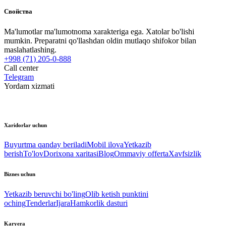
Свойства
Ma'lumotlar ma'lumotnoma xarakteriga ega. Xatolar bo'lishi
mumkin. Preparatni qo'llashdan oldin mutlaqo shifokor bilan
maslahatlashing.
+998 (71) 205-0-888
Call center
Telegram
Yordam xizmati
Xaridorlar uchun
Buyurtma qanday beriladi
Mobil ilova
Yetkazib
berish
To'lov
Dorixona xaritasi
Blog
Ommaviy offerta
Xavfsizlik
Biznes uchun
Yetkazib beruvchi bo'ling
Olib ketish punktini
oching
Tenderlar
Ijara
Hamkorlik dasturi
Karyera