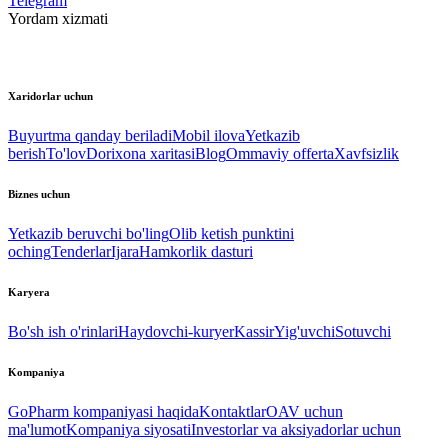
Telegram
Yordam xizmati
Xaridorlar uchun
Buyurtma qanday beriladi
Mobil ilova
Yetkazib
berish
To'lov
Dorixona xaritasi
Blog
Ommaviy offerta
Xavfsizlik
Biznes uchun
Yetkazib beruvchi bo'ling
Olib ketish punktini
oching
Tenderlar
Ijara
Hamkorlik dasturi
Karyera
Bo'sh ish o'rinlari
Haydovchi-kuryer
Kassir
Yig'uvchi
Sotuvchi
Kompaniya
GoPharm kompaniyasi haqida
Kontaktlar
OAV uchun
ma'lumot
Kompaniya siyosati
Investorlar va aksiyadorlar uchun