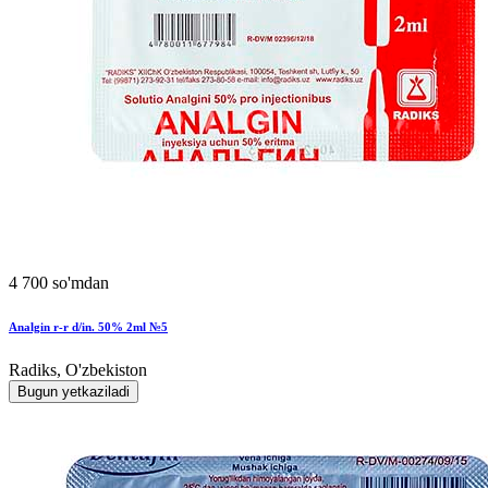
4 700 so'mdan
Analgin r-r d/in. 50% 2ml №5
Radiks, O'zbekiston
Bugun yetkaziladi