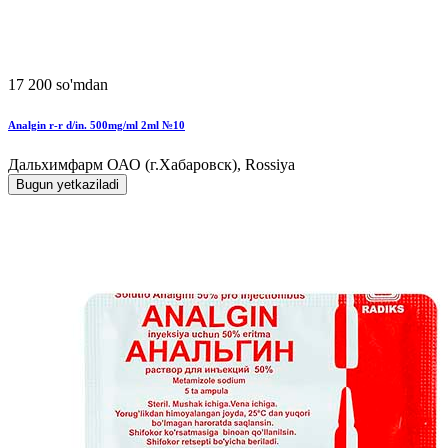
17 200 so'mdan
Analgin r-r d/in. 500mg/ml 2ml №10
Дальхимфарм ОАО (г.Хабаровск), Rossiya
Bugun yetkaziladi