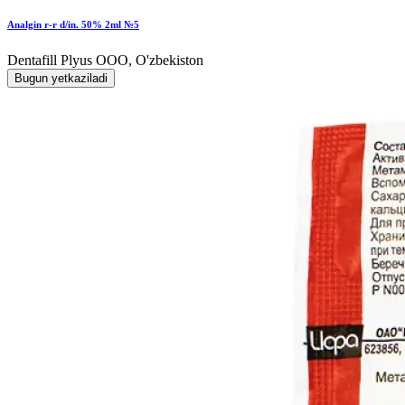
Analgin r-r d/in. 50% 2ml №5
Dentafill Plyus OOO, O'zbekiston
Bugun yetkaziladi