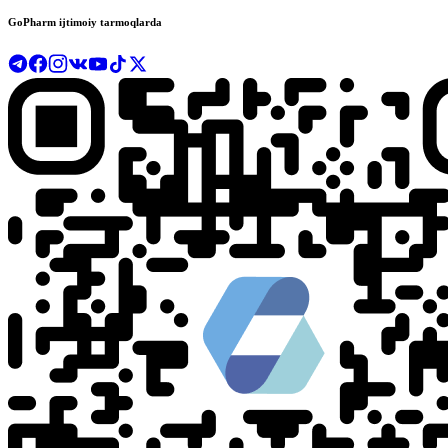
GoPharm ijtimoiy tarmoqlarda