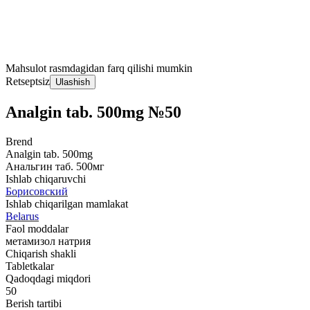
Mahsulot rasmdagidan farq qilishi mumkin
Retseptsiz
Ulashish
Analgin tab. 500mg №50
Brend
Analgin tab. 500mg
Анальгин таб. 500мг
Ishlab chiqaruvchi
Борисовский
Ishlab chiqarilgan mamlakat
Belarus
Faol moddalar
метамизол натрия
Chiqarish shakli
Tabletkalar
Qadoqdagi miqdori
50
Berish tartibi