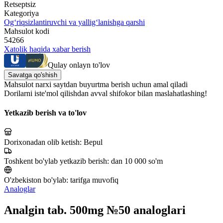
Retseptsiz
Kategoriya
Og‘riqsizlantiruvchi va yallig‘lanishga qarshi
Mahsulot kodi
54266
Xatolik haqida xabar berish
Qulay onlayn to'lov
Savatga qo'shish
Mahsulot narxi saytdan buyurtma berish uchun amal qiladi
Dorilarni iste'mol qilishdan avval shifokor bilan maslahatlashing!
Yetkazib berish va to'lov
Dorixonadan olib ketish:
Bepul
Toshkent bo'ylab yetkazib berish:
dan 10 000 so'm
O'zbekiston bo'ylab:
tarifga muvofiq
Analoglar
Analgin tab. 500mg №50 analoglari