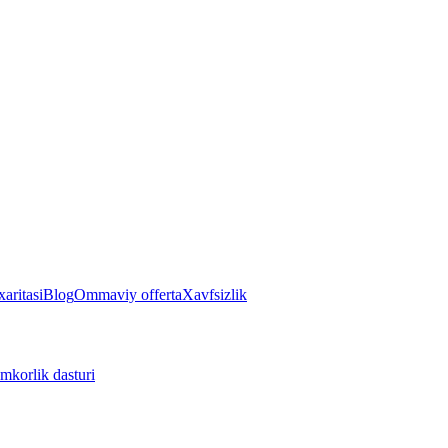
aritasi
Blog
Ommaviy offerta
Xavfsizlik
mkorlik dasturi