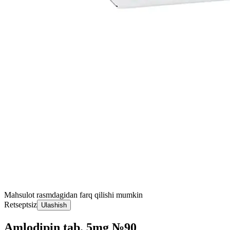
Mahsulot rasmdagidan farq qilishi mumkin
Retseptsiz
Ulashish
Amlodipin tab. 5mg №90