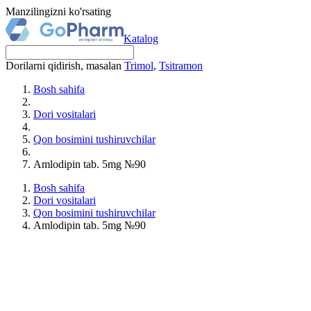
Manzilingizni ko'rsating
Katalog
Dorilarni qidirish, masalan
Trimol
,
Tsitramon
Bosh sahifa
Dori vositalari
Qon bosimini tushiruvchilar
Amlodipin tab. 5mg №90
Bosh sahifa
Dori vositalari
Qon bosimini tushiruvchilar
Amlodipin tab. 5mg №90