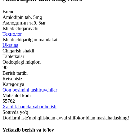
Brend
Amlodipin tab. 5mg
Амлодипин таб. 5мг
Ishlab chiqaruvchi
Технолог
Ishlab chiqarilgan mamlakat
Ukraina
Chiqarish shakli
Tabletkalar
Qadoqdagi miqdori
90
Berish tartibi
Retseptsiz
Kategoriya
Qon bosimini tushiruvchilar
Mahsulot kodi
55762
Xatolik haqida xabar berish
Sotuvda yo'q
Dorilarni iste'mol qilishdan avval shifokor bilan maslahatlashing!
Yetkazib berish va to'lov