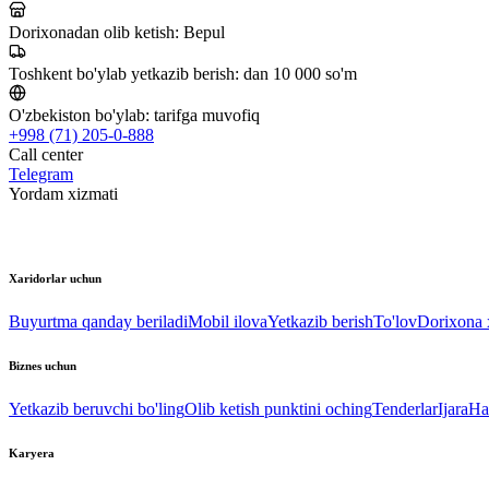
Dorixonadan olib ketish:
Bepul
Toshkent bo'ylab yetkazib berish:
dan 10 000 so'm
O'zbekiston bo'ylab:
tarifga muvofiq
+998 (71) 205-0-888
Call center
Telegram
Yordam xizmati
Xaridorlar uchun
Buyurtma qanday beriladi
Mobil ilova
Yetkazib berish
To'lov
Dorixona x
Biznes uchun
Yetkazib beruvchi bo'ling
Olib ketish punktini oching
Tenderlar
Ijara
Ha
Karyera