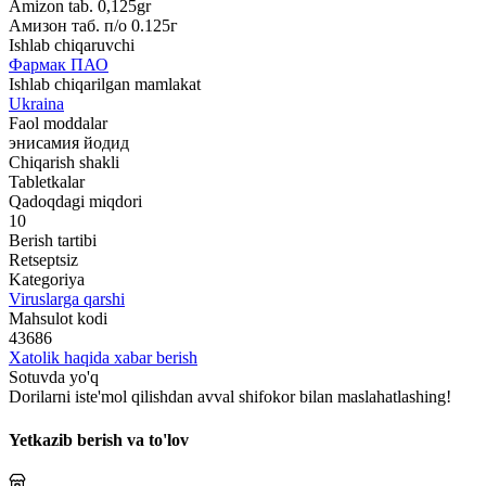
Amizon tab. 0,125gr
Амизон таб. п/о 0.125г
Ishlab chiqaruvchi
Фармак ПАО
Ishlab chiqarilgan mamlakat
Ukraina
Faol moddalar
энисамия йодид
Chiqarish shakli
Tabletkalar
Qadoqdagi miqdori
10
Berish tartibi
Retseptsiz
Kategoriya
Viruslarga qarshi
Mahsulot kodi
43686
Xatolik haqida xabar berish
Sotuvda yo'q
Dorilarni iste'mol qilishdan avval shifokor bilan maslahatlashing!
Yetkazib berish va to'lov