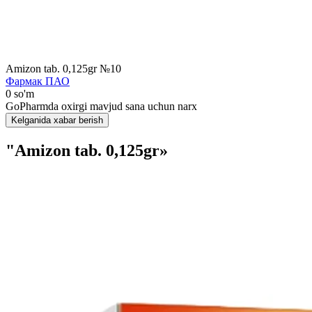
Amizon tab. 0,125gr №10
Фармак ПАО
0 so'm
GoPharmda oxirgi mavjud sana uchun narx
Kelganida xabar berish
"Amizon tab. 0,125gr»