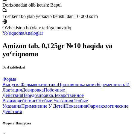
Dorixonadan olib ketish:
Bepul
Toshkent bo'ylab yetkazib berish:
dan 10 000 so'm
O'zbekiston bo'ylab:
tarifga muvofiq
Yo'riqnoma
Analoglar
Amizon tab. 0,125gr №10 haqida va
yo‘riqnoma
Dori tafsilotlari
Форма
Выпуска
Фармакокинетика
Противопоказания
Беременность И
Лактация
Дозировка
Побочные
Действия
Передозировка
Лекарственное
Взаимодействие
Особые Указания
Особые
Указания
Применение У Детей
Показания
Фармакологические
Действия
Форма Выпуска