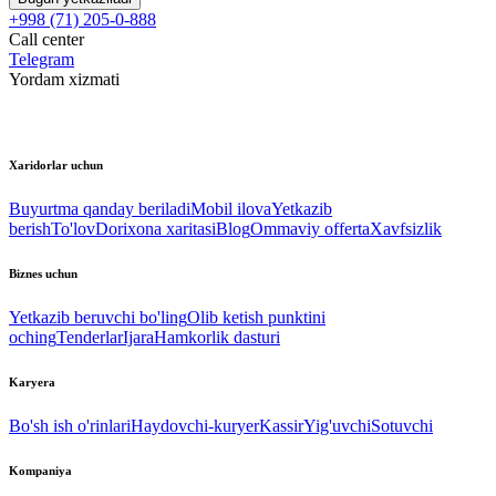
+998 (71) 205-0-888
Call center
Telegram
Yordam xizmati
Xaridorlar uchun
Buyurtma qanday beriladi
Mobil ilova
Yetkazib
berish
To'lov
Dorixona xaritasi
Blog
Ommaviy offerta
Xavfsizlik
Biznes uchun
Yetkazib beruvchi bo'ling
Olib ketish punktini
oching
Tenderlar
Ijara
Hamkorlik dasturi
Karyera
Bo'sh ish o'rinlari
Haydovchi-kuryer
Kassir
Yig'uvchi
Sotuvchi
Kompaniya