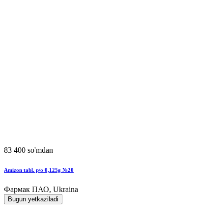
83 400 so'mdan
Amizon tabl. p/o 0,125g №20
Фармак ПАО, Ukraina
Bugun yetkaziladi