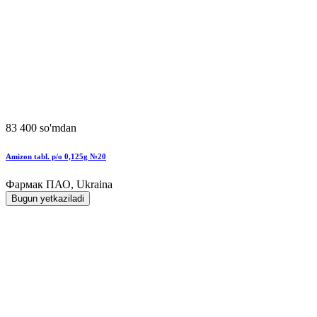
83 400 so'mdan
Amizon tabl. p/o 0,125g №20
Фармак ПАО, Ukraina
Bugun yetkaziladi