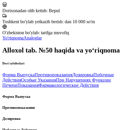
Dorixonadan olib ketish:
Bepul
Toshkent bo'ylab yetkazib berish:
dan 10 000 so'm
O'zbekiston bo'ylab:
tarifga muvofiq
Yo'riqnoma
Analoglar
Alloxol tab. №50 haqida va yo‘riqnoma
Dori tafsilotlari
Форма Выпуска
Противопоказания
Дозировка
Побочные
Действия
Особые Указания
При Нарушениях Функции
Печени
Показания
Фармакологические Действия
Форма Выпуска
Противопоказания
Дозировка
Побочные Действия