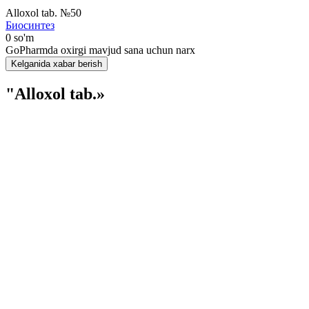
Alloxol tab. №50
Биосинтез
0 so'm
GoPharmda oxirgi mavjud sana uchun narx
Kelganida xabar berish
"Alloxol tab.»