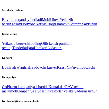
Xaridorlar uchun
Buyurtma qanday beriladi
Mobil ilova
Yetkazib
berish
To'lov
Dorixona xaritasi
Blog
Ommaviy offerta
Xavfsizlik
Biznes uchun
Yetkazib beruvchi bo'ling
Olib ketish punktini
oching
Tenderlar
Ijara
Hamkorlik dasturi
Karyera
Bo'sh ish o'rinlari
Haydovchi-kuryer
Kassir
Yig'uvchi
Sotuvchi
Kompaniya
GoPharm kompaniyasi haqida
Kontaktlar
OAV uchun
ma'lumot
Kompaniya siyosati
Investorlar va aksiyadorlar uchun
GoPharm ijtimoiy tarmoqlarda