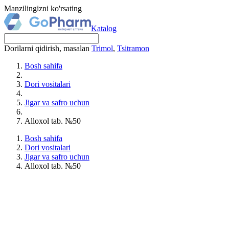
Manzilingizni ko'rsating
Katalog
Dorilarni qidirish, masalan
Trimol
,
Tsitramon
Bosh sahifa
Dori vositalari
Jigar va safro uchun
Alloxol tab. №50
Bosh sahifa
Dori vositalari
Jigar va safro uchun
Alloxol tab. №50