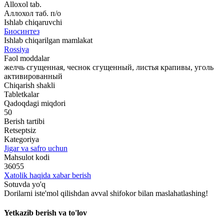
Alloxol tab.
Аллохол таб. п/о
Ishlab chiqaruvchi
Биосинтез
Ishlab chiqarilgan mamlakat
Rossiya
Faol moddalar
желчь сгущенная, чеснок сгущенный, листья крапивы, уголь
активированный
Chiqarish shakli
Tabletkalar
Qadoqdagi miqdori
50
Berish tartibi
Retseptsiz
Kategoriya
Jigar va safro uchun
Mahsulot kodi
36055
Xatolik haqida xabar berish
Sotuvda yo'q
Dorilarni iste'mol qilishdan avval shifokor bilan maslahatlashing!
Yetkazib berish va to'lov