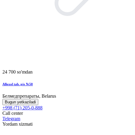
24 700 so'mdan
Alloxol tab. p/o №50
Белмедпрепараты, Belarus
Bugun yetkaziladi
+998 (71) 205-0-888
Call center
Telegram
Yordam xizmati