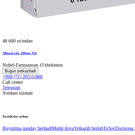
48 600 so'mdan
Albezol tab. 200mg №6
Nobel-Farmsanoat, O'zbekiston
Bugun yetkaziladi
+998 (71) 205-0-888
Call center
Telegram
Yordam xizmati
Xaridorlar uchun
Buyurtma qanday beriladi
Mobil ilova
Yetkazib berish
To'lov
Dorixona x