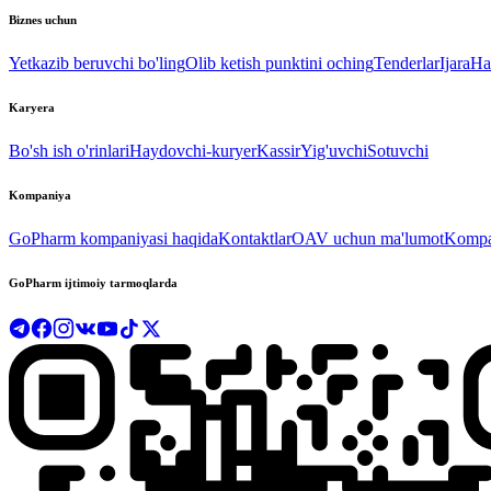
Biznes uchun
Yetkazib beruvchi bo'ling
Olib ketish punktini oching
Tenderlar
Ijara
Ha
Karyera
Bo'sh ish o'rinlari
Haydovchi-kuryer
Kassir
Yig'uvchi
Sotuvchi
Kompaniya
GoPharm kompaniyasi haqida
Kontaktlar
OAV uchun ma'lumot
Kompan
GoPharm ijtimoiy tarmoqlarda