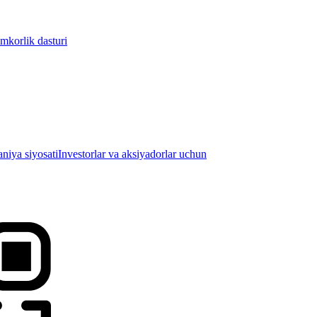
mkorlik dasturi
iya siyosati
Investorlar va aksiyadorlar uchun