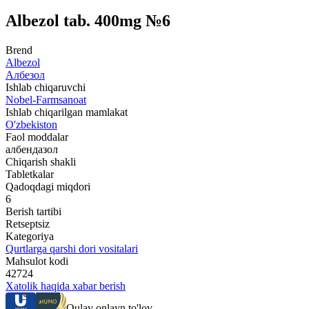
Albezol tab. 400mg №6
Brend
Albezol
Албезол
Ishlab chiqaruvchi
Nobel-Farmsanoat
Ishlab chiqarilgan mamlakat
O'zbekiston
Faol moddalar
албендазол
Chiqarish shakli
Tabletkalar
Qadoqdagi miqdori
6
Berish tartibi
Retseptsiz
Kategoriya
Qurtlarga qarshi dori vositalari
Mahsulot kodi
42724
Xatolik haqida xabar berish
Qulay onlayn to'lov