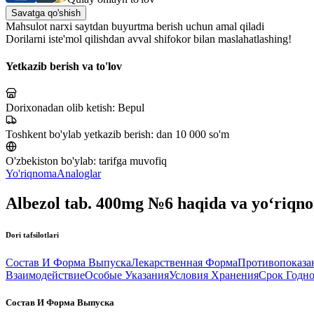
Savatga qo'shish
Mahsulot narxi saytdan buyurtma berish uchun amal qiladi
Dorilarni iste'mol qilishdan avval shifokor bilan maslahatlashing!
Yetkazib berish va to'lov
Dorixonadan olib ketish:
Bepul
Toshkent bo'ylab yetkazib berish:
dan 10 000 so'm
O'zbekiston bo'ylab:
tarifga muvofiq
Yo'riqnoma
Analoglar
Albezol tab. 400mg №6 haqida va yo‘riqn
Dori tafsilotlari
Состав И Форма Выпуска
Лекарственная Форма
Противопоказа
Взаимодействие
Особые Указания
Условия Хранения
Срок Годн
Состав И Форма Выпуска