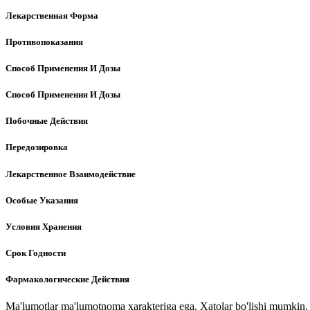
Лекарственная Форма
Противопоказания
Способ Применения И Дозы
Способ Применения И Дозы
Побочные Действия
Передозировка
Лекарственное Взаимодействие
Особые Указания
Условия Хранения
Срок Годности
Фармакологические Действия
Ma'lumotlar ma'lumotnoma xarakteriga ega. Xatolar bo'lishi mumkin. P