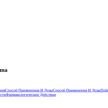
oma
ния
Способ Применения И Дозы
Способ Применения И Дозы
Поб
ости
Фармакологические Действия