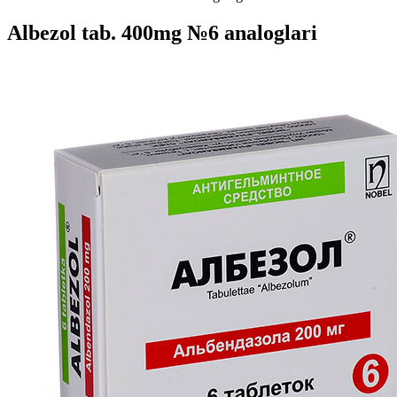
Albezol tab. 400mg №6 analoglari