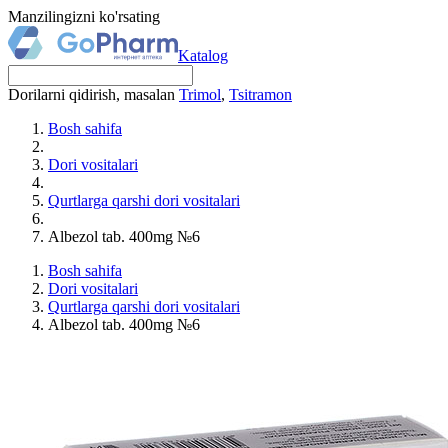
Manzilingizni ko'rsating
Katalog
Dorilarni qidirish, masalan
Trimol
,
Tsitramon
Bosh sahifa
Dori vositalari
Qurtlarga qarshi dori vositalari
Albezol tab. 400mg №6
Bosh sahifa
Dori vositalari
Qurtlarga qarshi dori vositalari
Albezol tab. 400mg №6