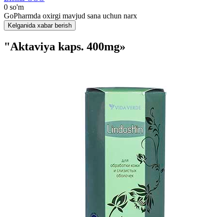
0 so'm
GoPharmda oxirgi mavjud sana uchun narx
Kelganida xabar berish
"Aktaviya kaps. 400mg»