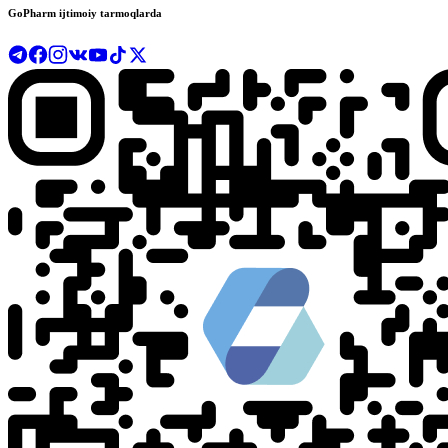
GoPharm ijtimoiy tarmoqlarda