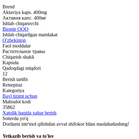
Brend
Aktaviya kaps. 400mg
Актавия капс. 400мг
Ishlab chiqaruvchi
Biomir ООО
Ishlab chiqarilgan mamlakat
O'zbekiston
Faol moddalar
Растительное травы
Chiqarish shakli
Kapsula
Qadoqdagi miqdori
12
Berish tartibi
Retseptsiz
Kategoriya
Bavl tizimi uchun
Mahsulot kodi
35862
Xatolik haqida xabar berish
Sotuvda yo'q
Dorilarni iste'mol qilishdan avval shifokor bilan maslahatlashing!
Yetkazib berish va to'lov