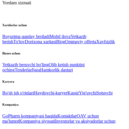
Yordam xizmati
Xaridorlar uchun
Buyurtma qanday beriladi
Mobil ilova
Yetkazib
berish
To'lov
Dorixona xaritasi
Blog
Ommaviy offerta
Xavfsizlik
Biznes uchun
Yetkazib beruvchi bo'ling
Olib ketish punktini
oching
Tenderlar
Ijara
Hamkorlik dasturi
Karyera
Bo'sh ish o'rinlari
Haydovchi-kuryer
Kassir
Yig'uvchi
Sotuvchi
Kompaniya
GoPharm kompaniyasi haqida
Kontaktlar
OAV uchun
ma'lumot
Kompaniya siyosati
Investorlar va aksiyadorlar uchun