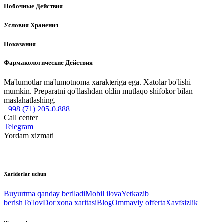
Побочные Действия
Условия Хранения
Показания
Фармакологические Действия
Ma'lumotlar ma'lumotnoma xarakteriga ega. Xatolar bo'lishi
mumkin. Preparatni qo'llashdan oldin mutlaqo shifokor bilan
maslahatlashing.
+998 (71) 205-0-888
Call center
Telegram
Yordam xizmati
Xaridorlar uchun
Buyurtma qanday beriladi
Mobil ilova
Yetkazib
berish
To'lov
Dorixona xaritasi
Blog
Ommaviy offerta
Xavfsizlik