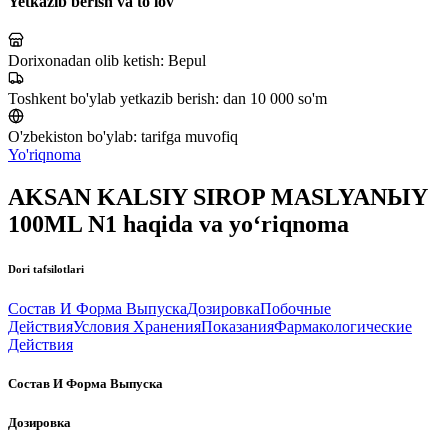
Yetkazib berish va to'lov
Dorixonadan olib ketish:
Bepul
Toshkent bo'ylab yetkazib berish:
dan 10 000 so'm
O'zbekiston bo'ylab:
tarifga muvofiq
Yo'riqnoma
AKSAN KALSIY SIROP MASLYANЫY
100ML N1 haqida va yo‘riqnoma
Dori tafsilotlari
Состав И Форма Выпуска
Дозировка
Побочные
Действия
Условия Хранения
Показания
Фармакологические
Действия
Состав И Форма Выпуска
Дозировка