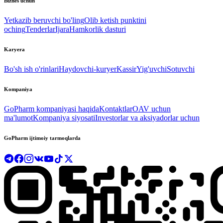
Biznes uchun
Yetkazib beruvchi bo'ling
Olib ketish punktini
oching
Tenderlar
Ijara
Hamkorlik dasturi
Karyera
Bo'sh ish o'rinlari
Haydovchi-kuryer
Kassir
Yig'uvchi
Sotuvchi
Kompaniya
GoPharm kompaniyasi haqida
Kontaktlar
OAV uchun
ma'lumot
Kompaniya siyosati
Investorlar va aksiyadorlar uchun
GoPharm ijtimoiy tarmoqlarda