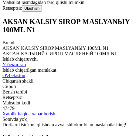
Mahsulot rasmdagidan farq qilishi mumkin
Retseptsiz
Ulashish
AKSAN KALSIY SIROP MASLYANЫY
100ML N1
Brend
AKSAN KALSIY SIROP MASLYANЫY 100ML N1
АКСАН КАЛЬЦИЙ СИРОП МАСЛЯНЫЙ 100МЛ N1
Ishlab chiqaruvchi
Узбекистан
Ishlab chiqarilgan mamlakat
O'zbekiston
Chiqarish shakli
Сироп
Berish tartibi
Retseptsiz
Mahsulot kodi
47479
Xatolik haqida xabar berish
Sotuvda yo'q
Dorilarni iste'mol qilishdan avval shifokor bilan maslahatlashing!