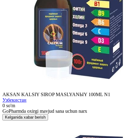
AKSAN KALSIY SIROP MASLYANЫY 100ML N1
Узбекистан
0 so'm
GoPharmda oxirgi mavjud sana uchun narx
Kelganida xabar berish