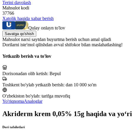
Terini davolash
Mahsulot kodi
37766
Xatolik haqida xabar berish
Qulay onlayn to'lov
Savatga qo'shish
Mahsulot narxi saytdan buyurtma berish uchun amal qiladi
Dorilarni iste'mol qilishdan avval shifokor bilan maslahatlashing!
Yetkazib berish va to'lov
Dorixonadan olib ketish:
Bepul
Toshkent bo'ylab yetkazib berish:
dan 10 000 so'm
O'zbekiston bo'ylab:
tarifga muvofiq
Yo'riqnoma
Analoglar
Akriderm krem 0,05% 15g haqida va yo‘
Dori tafsilotlari