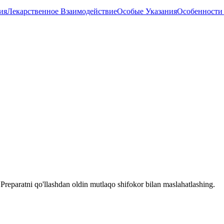
ия
Лекарственное Взаимодействие
Особые Указания
Особенности
reparatni qo'llashdan oldin mutlaqo shifokor bilan maslahatlashing.