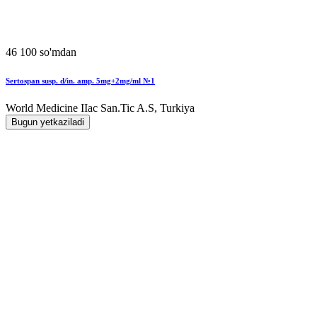
46 100 so'mdan
Sertospan susp. d/in. amp. 5mg+2mg/ml №1
World Мedicine IIac San.Tic A.S, Turkiya
Bugun yetkaziladi