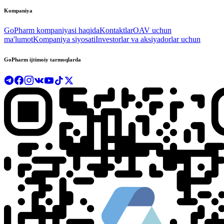
Kompaniya
GoPharm kompaniyasi haqida
Kontaktlar
OAV uchun
ma'lumot
Kompaniya siyosati
Investorlar va aksiyadorlar uchun
GoPharm ijtimoiy tarmoqlarda