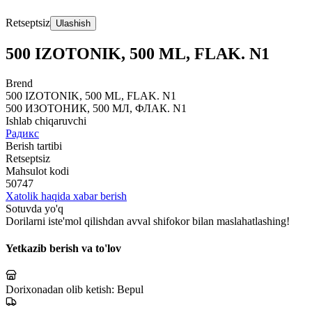
Retseptsiz
Ulashish
500 IZOTONIK, 500 ML, FLAK. N1
Brend
500 IZOTONIK, 500 ML, FLAK. N1
500 ИЗОТОНИК, 500 МЛ, ФЛАК. N1
Ishlab chiqaruvchi
Радикс
Berish tartibi
Retseptsiz
Mahsulot kodi
50747
Xatolik haqida xabar berish
Sotuvda yo'q
Dorilarni iste'mol qilishdan avval shifokor bilan maslahatlashing!
Yetkazib berish va to'lov
Dorixonadan olib ketish:
Bepul