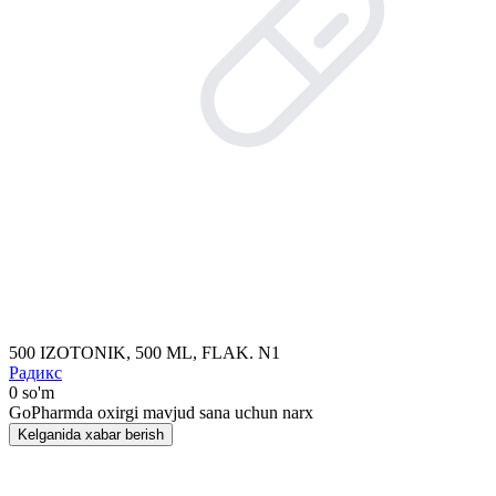
500 IZOTONIK, 500 ML, FLAK. N1
Радикс
0 so'm
GoPharmda oxirgi mavjud sana uchun narx
Kelganida xabar berish