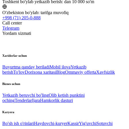
Toshkent bo'ylab yetkazib berish:
dan 10 000 so'm
O'zbekiston bo'ylab:
tarifga muvofiq
+998 (71) 205-0-888
Call center
Telegram
Yordam xizmati
Xaridorlar uchun
Buyurtma qanday beriladi
Mobil ilova
Yetkazib
berish
To'lov
Dorixona xaritasi
Blog
Ommaviy offerta
Xavfsizlik
Biznes uchun
Yetkazib beruvchi bo'ling
Olib ketish punktini
oching
Tenderlar
Ijara
Hamkorlik dasturi
Karyera
Bo'sh ish o'rinlari
Haydovchi-kuryer
Kassir
Yig'uvchi
Sotuvchi