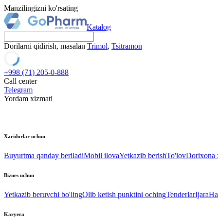
Manzilingizni ko'rsating
Katalog
Dorilarni qidirish, masalan
Trimol
,
Tsitramon
+998 (71) 205-0-888
Call center
Telegram
Yordam xizmati
Xaridorlar uchun
Buyurtma qanday beriladi
Mobil ilova
Yetkazib berish
To'lov
Dorixona x
Biznes uchun
Yetkazib beruvchi bo'ling
Olib ketish punktini oching
Tenderlar
Ijara
Ha
Karyera