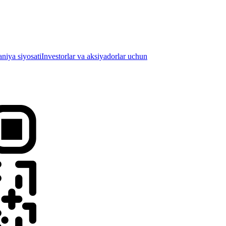
iya siyosati
Investorlar va aksiyadorlar uchun