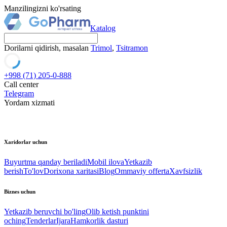
Manzilingizni ko'rsating
Katalog
Dorilarni qidirish, masalan
Trimol
,
Tsitramon
+998 (71) 205-0-888
Call center
Telegram
Yordam xizmati
Xaridorlar uchun
Buyurtma qanday beriladi
Mobil ilova
Yetkazib
berish
To'lov
Dorixona xaritasi
Blog
Ommaviy offerta
Xavfsizlik
Biznes uchun
Yetkazib beruvchi bo'ling
Olib ketish punktini
oching
Tenderlar
Ijara
Hamkorlik dasturi