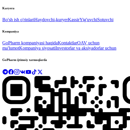
Karyera
Bo'sh ish o'rinlari
Haydovchi-kuryer
Kassir
Yig'uvchi
Sotuvchi
Kompaniya
GoPharm kompaniyasi haqida
Kontaktlar
OAV uchun
ma'lumot
Kompaniya siyosati
Investorlar va aksiyadorlar uchun
GoPharm ijtimoiy tarmoqlarda