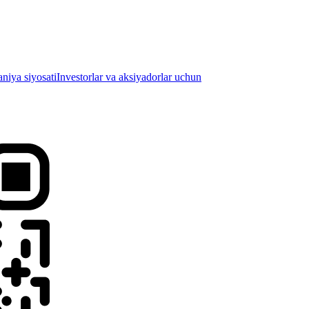
iya siyosati
Investorlar va aksiyadorlar uchun