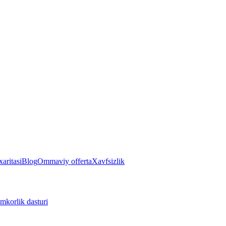
aritasi
Blog
Ommaviy offerta
Xavfsizlik
mkorlik dasturi