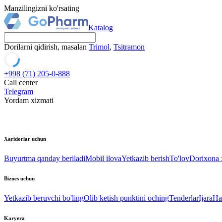
Manzilingizni ko'rsating
Katalog
Dorilarni qidirish, masalan
Trimol
,
Tsitramon
+998 (71) 205-0-888
Call center
Telegram
Yordam xizmati
Xaridorlar uchun
Buyurtma qanday beriladi
Mobil ilova
Yetkazib berish
To'lov
Dorixona x
Biznes uchun
Yetkazib beruvchi bo'ling
Olib ketish punktini oching
Tenderlar
Ijara
Ha
Karyera