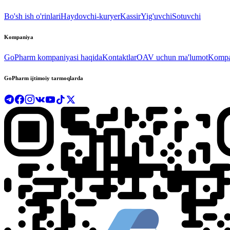
Bo'sh ish o'rinlari
Haydovchi-kuryer
Kassir
Yig'uvchi
Sotuvchi
Kompaniya
GoPharm kompaniyasi haqida
Kontaktlar
OAV uchun ma'lumot
Kompan
GoPharm ijtimoiy tarmoqlarda