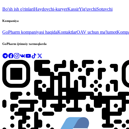
Bo'sh ish o'rinlari
Haydovchi-kuryer
Kassir
Yig'uvchi
Sotuvchi
Kompaniya
GoPharm kompaniyasi haqida
Kontaktlar
OAV uchun ma'lumot
Kompan
GoPharm ijtimoiy tarmoqlarda