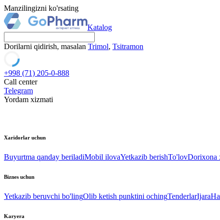
Manzilingizni ko'rsating
Katalog
Dorilarni qidirish, masalan
Trimol
,
Tsitramon
+998 (71) 205-0-888
Call center
Telegram
Yordam xizmati
Xaridorlar uchun
Buyurtma qanday beriladi
Mobil ilova
Yetkazib berish
To'lov
Dorixona x
Biznes uchun
Yetkazib beruvchi bo'ling
Olib ketish punktini oching
Tenderlar
Ijara
Ha
Karyera