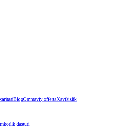
aritasi
Blog
Ommaviy offerta
Xavfsizlik
mkorlik dasturi