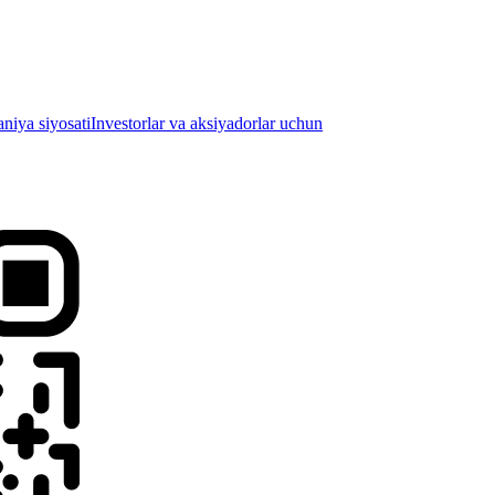
iya siyosati
Investorlar va aksiyadorlar uchun