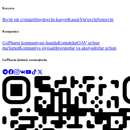
Karyera
Bo'sh ish o'rinlari
Haydovchi-kuryer
Kassir
Yig'uvchi
Sotuvchi
Kompaniya
GoPharm kompaniyasi haqida
Kontaktlar
OAV uchun
ma'lumot
Kompaniya siyosati
Investorlar va aksiyadorlar uchun
GoPharm ijtimoiy tarmoqlarda