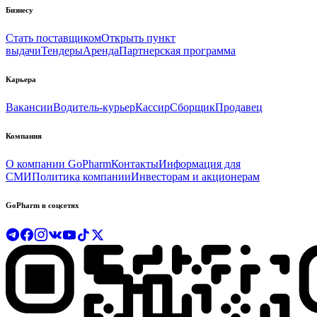
Бизнесу
Стать поставщиком
Открыть пункт
выдачи
Тендеры
Аренда
Партнерская программа
Карьера
Вакансии
Водитель-курьер
Кассир
Сборщик
Продавец
Компания
О компании GoPharm
Контакты
Информация для
СМИ
Политика компании
Инвесторам и акционерам
GoPharm в соцсетях