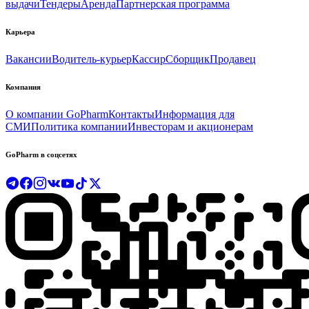
выдачи
Тендеры
Аренда
Партнерская программа
Карьера
Вакансии
Водитель-курьер
Кассир
Сборщик
Продавец
Компания
О компании GoPharm
Контакты
Информация для
СМИ
Политика компании
Инвесторам и акционерам
GoPharm в соцсетях