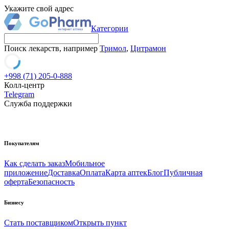
Укажите свой адрес
Категории
Поиск лекарств, например
Тримол
,
Цитрамон
+998 (71) 205-0-888
Колл-центр
Telegram
Служба поддержки
Покупателям
Как сделать заказ
Мобильное
приложение
Доставка
Оплата
Карта аптек
Блог
Публичная
оферта
Безопасность
Бизнесу
Стать поставщиком
Открыть пункт