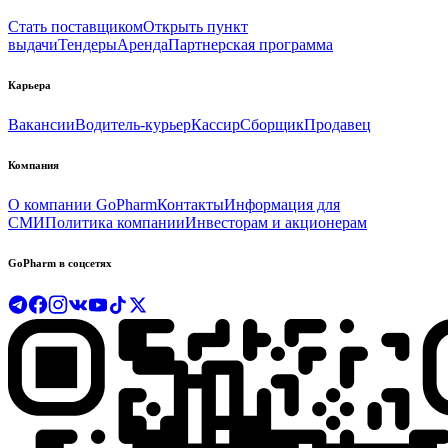
Стать поставщиком
Открыть пункт
выдачи
Тендеры
Аренда
Партнерская программа
Карьера
Вакансии
Водитель-курьер
Кассир
Сборщик
Продавец
Компания
О компании GoPharm
Контакты
Информация для
СМИ
Политика компании
Инвесторам и акционерам
GoPharm в соцсетях