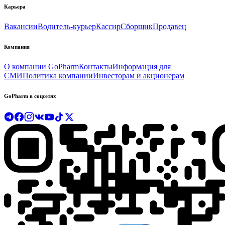
Карьера
Вакансии
Водитель-курьер
Кассир
Сборщик
Продавец
Компания
О компании GoPharm
Контакты
Информация для
СМИ
Политика компании
Инвесторам и акционерам
GoPharm в соцсетях