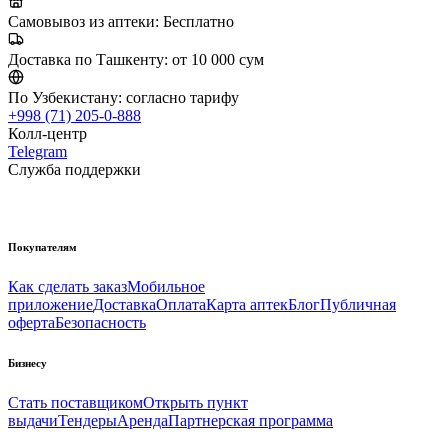
Самовывоз из аптеки:
Бесплатно
Доставка по Ташкенту:
от 10 000 сум
По Узбекистану:
согласно тарифу
+998 (71) 205-0-888
Колл-центр
Telegram
Служба поддержки
Покупателям
Как сделать заказ
Мобильное
приложение
Доставка
Оплата
Карта аптек
Блог
Публичная
оферта
Безопасность
Бизнесу
Стать поставщиком
Открыть пункт
выдачи
Тендеры
Аренда
Партнерская программа