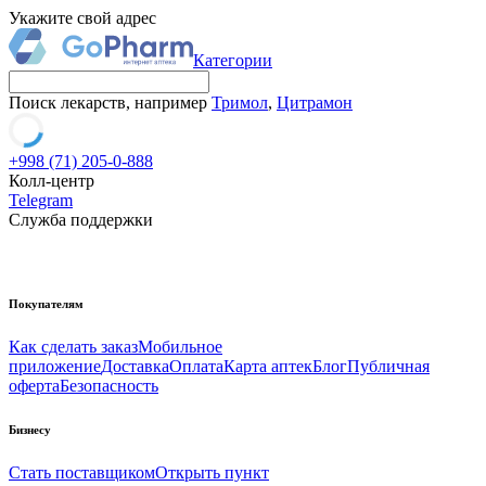
Укажите свой адрес
Категории
Поиск лекарств, например
Тримол
,
Цитрамон
+998 (71) 205-0-888
Колл-центр
Telegram
Служба поддержки
Покупателям
Как сделать заказ
Мобильное
приложение
Доставка
Оплата
Карта аптек
Блог
Публичная
оферта
Безопасность
Бизнесу
Стать поставщиком
Открыть пункт