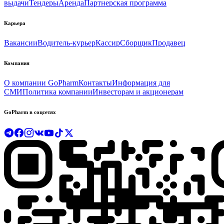
выдачи
Тендеры
Аренда
Партнерская программа
Карьера
Вакансии
Водитель-курьер
Кассир
Сборщик
Продавец
Компания
О компании GoPharm
Контакты
Информация для
СМИ
Политика компании
Инвесторам и акционерам
GoPharm в соцсетях