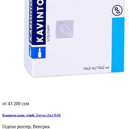
от 43 200 сум
Кавинтон конц. д/инф. 5мг/мл 2мл №10
Гедеон рихтер, Венгрия