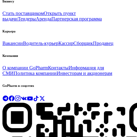
Бизнесу
Стать поставщиком
Открыть пункт
выдачи
Тендеры
Аренда
Партнерская программа
Карьера
Вакансии
Водитель-курьер
Кассир
Сборщик
Продавец
Компания
О компании GoPharm
Контакты
Информация для
СМИ
Политика компании
Инвесторам и акционерам
GoPharm в соцсетях