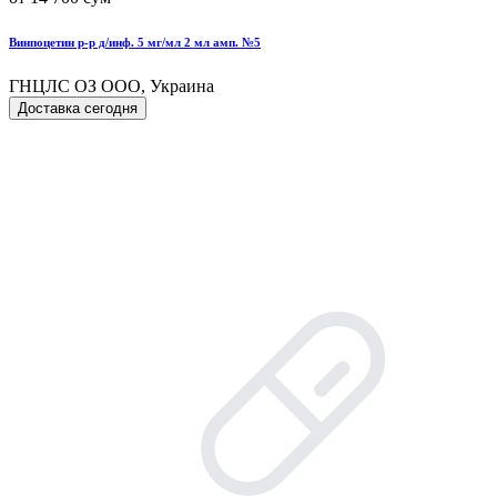
Винпоцетин р-р д/инф. 5 мг/мл 2 мл амп. №5
ГНЦЛС ОЗ ООО, Украина
Доставка сегодня